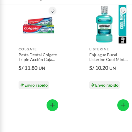
Productos hechos a medida.
Pinturas de color a pedido.
Plantas.
Productos que hayan sido previamente instalados.
Baterías de auto.
Motocicletas y bicicletas motorizadas.
COLGATE
LISTERINE
Licores y cigarros electrónicos.
Pasta Dental Colgate
Enjuague Bucal
Triple Acción Caja
Listerine Cool Mint
150 mL
Botella 180 mL
S/ 11.80
S/ 10.20
UN
UN
Envío
rápido
Envío
rápido