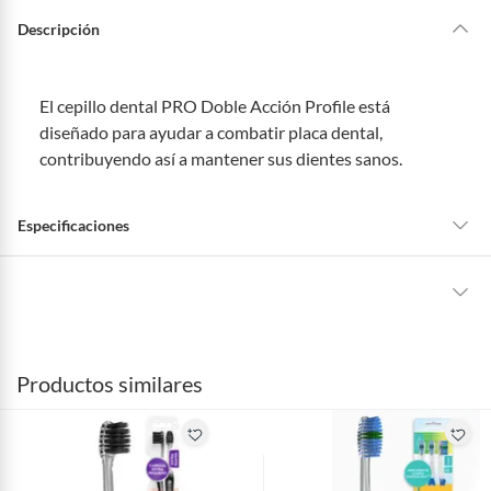
Descripción
El cepillo dental PRO Doble Acción Profile está
diseñado para ayudar a combatir placa dental,
contribuyendo así a mantener sus dientes sanos.
Especificaciones
Tipo de Producto
Higiene Bucal
La mayoría de los productos tienen
30 días desde que los recibes para
hacer una devolución.
Contenido
2 Und
Productos similares
Sin embargo, tenemos categorías que cuentan con plazos diferentes,
otras con restricciones y algunas que no se pueden devolver ni cambiar.
marca
PRO
Conoce cuáles son:
Productos vendidos por
Falabella, Tottus y otros vendedores tienen: