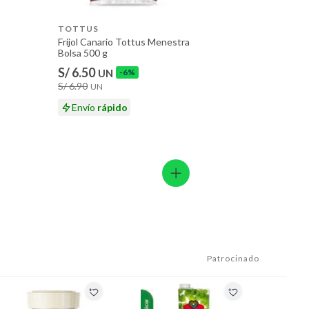
TOTTUS
Frijol Canario Tottus Menestra
Bolsa 500 g
S/ 6.50
UN
-6%
S/ 6.90
UN
Envío
rápido
Patrocinado