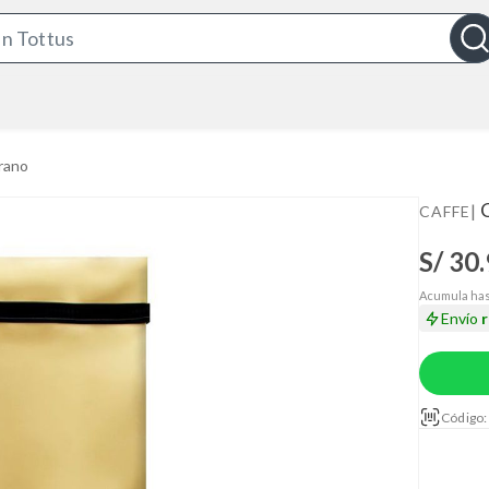
S
e
a
r
c
rano
h
B
|
CAFFE
a
S/ 30
r
Acumula has
Envío
Código