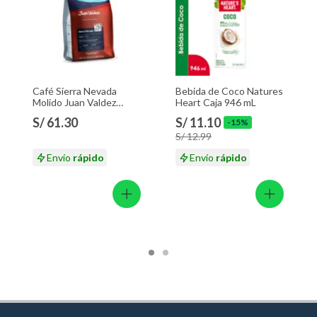
Café Sierra Nevada
Bebida de Coco Natures
Molido Juan Valdez
Heart Caja 946 mL
Empaque 283 g
S/ 61.30
S/ 11.10
-15%
S/ 12.99
Envío
rápido
Envío
rápido