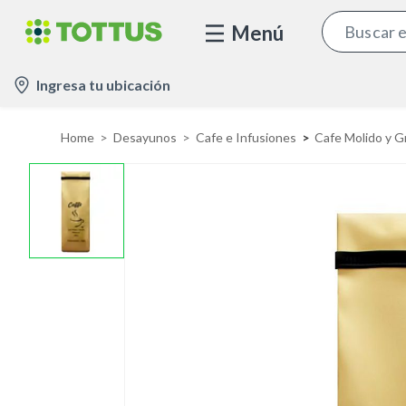
Menú
l
Ingresa tu ubicación
o
c
Home
Desayunos
Cafe e Infusiones
Cafe Molido y G
a
t
i
o
n
-
i
c
o
n