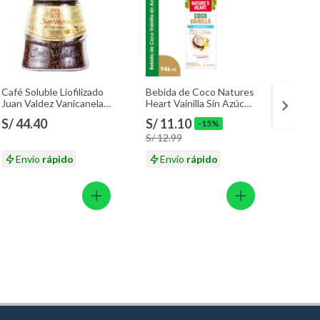
Café Soluble Liofilizado
Bebida de Coco Natures
Café I
Juan Valdez Vanicanela
Heart Vainilla Sin Azúcar
Nescaf
Envase 95 g
Caja 946 mL
g
S/ 44.40
S/ 11.10
S/ 18
-15%
S/ 12.99
Envío
rápido
Envío
rápido
En