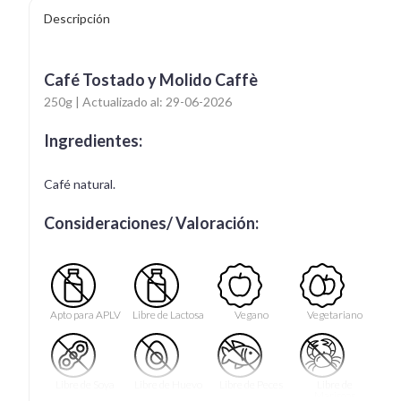
Descripción
Café Tostado y Molido Caffè
250g | Actualizado al: 29-06-2026
Ingredientes:
Café natural.
Consideraciones/ Valoración:
Apto para APLV
Libre de Lactosa
Vegano
Vegetariano
Libre de Soya
Libre de Huevo
Libre de Peces
Libre de
Mariscos