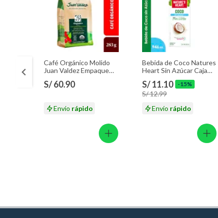
Café Orgánico Molido
Bebida de Coco Natures
Juan Valdez Empaque
Heart Sin Azúcar Caja
283 g
946 mL
S/ 60.90
S/ 11.10
-15%
S/ 12.99
Envío
rápido
Envío
rápido