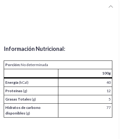
Información Nutricional:
Porción:
No determinada
100g
Energía
(kCal)
40
Proteínas
(g)
12
Grasas Totales
(g)
5
Hidratos de carbono
77
disponibles
(g)