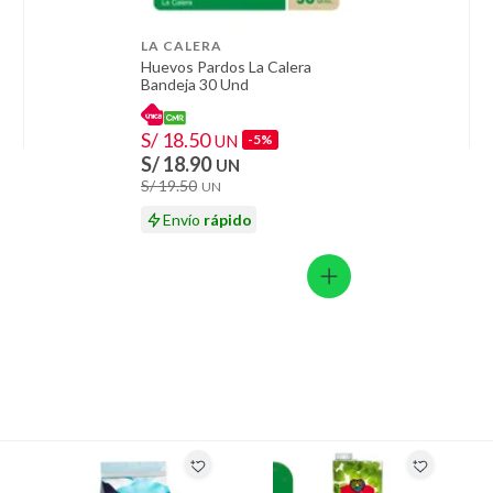
LA CALERA
Huevos Pardos La Calera
Bandeja 30 Und
S/ 18.50
UN
-5%
S/ 18.90
UN
S/ 19.50
UN
Envío
rápido