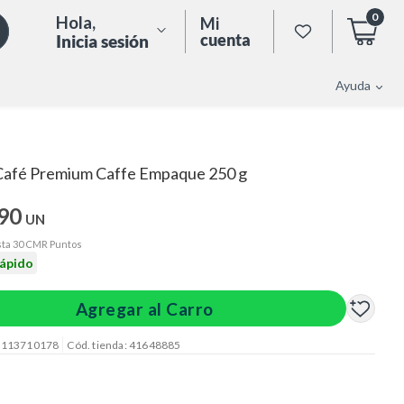
0
Hola
,
Mi
cuenta
Inicia sesión
Ayuda
Café Premium Caffe Empaque 250 g
.90
UN
ta 30 CMR Puntos
rápido
Agregar al Carro
: 113710178
Cód. tienda: 41648885