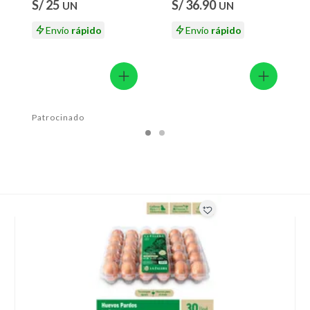
ión
S/ 25
S/ 36.90
UN
UN
Envío
rápido
Envío
rápido
 suplementos alimenticios, vitaminas.
 baño con señales de uso, sin empaques, etiquetas o sellos.
Patrocinado