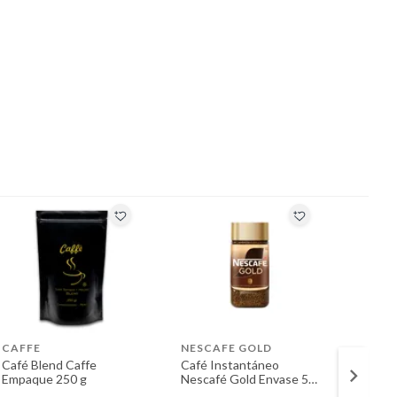
CAFFE
NESCAFE GOLD
CAFF
Café Blend Caffe
Café Instantáneo
Café B
Empaque 250 g
Nescafé Gold Envase 50
Caffè
g