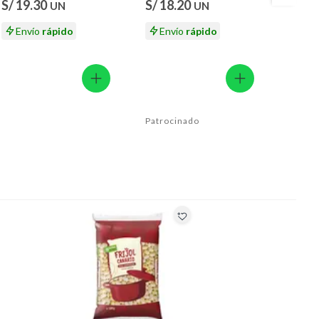
S/ 19.30
S/ 18.20
S/ 62
UN
UN
Envío
rápido
Envío
rápido
En
Patrocinado