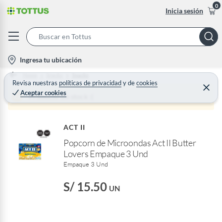
0
Inicia sesión
S
e
l
Ingresa tu ubicación
a
o
Home
Snacks
Snacks
r
c
Revisa nuestras
políticas de privacidad
y
de
cookies
C
c
Aceptar cookies
e
a
Producto sin stock :(
h
r
t
r
B
a
i
r
a
ACT II
o
r
Popcorn de Microondas Act II Butter
n
Lovers Empaque 3 Und
-
Empaque 3 Und
i
c
S/ 15.50
UN
o
n