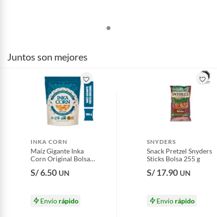
Juntos son mejores
INKA CORN
SNYDERS
Maíz Gigante Inka
Snack Pretzel Snyders
Corn Original Bolsa
Sticks Bolsa 255 g
100 g
S/ 6.50
S/ 17.90
UN
UN
Envío
rápido
Envío
rápido