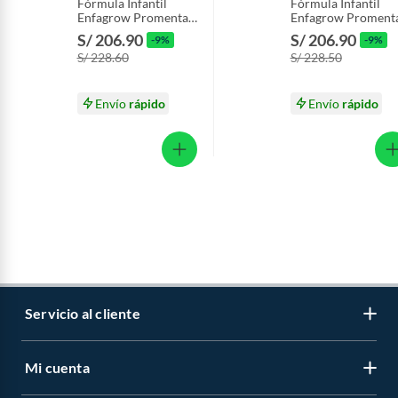
Fórmula Infantil
Fórmula Infantil
Enfagrow Promental
Enfagrow Proment
Caja 2.2 Kg
Vainilla Caja 2.2 Kg
S/ 206.90
S/ 206.90
-9%
-9%
S/ 228.60
S/ 228.50
Envío
rápido
Envío
rápido
Servicio al cliente
Mi cuenta
Libro de reclamaciones