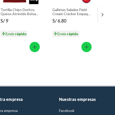
Tortilla Chips Doritos
Galletas Saladas Field
Gallet
Queso Atrevido Bolsa
Cream Cracker Empaque
Twelve
190 g
258 g
S/ 9
S/ 6.80
S/ 7.
S/ 9.9
Envío
rápido
Envío
rápido
En
tra empresa
Nuestras empresas
ra empresa
Facebook