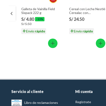
Galleta de Vainilla Field
Cereal con Leche Nestlé
Sixpack 222 g
Cerealac con
Probióticos Lata 400 g
S/ 4.80
S/ 24.50
-13%
S/ 5.50
Envío
rápido
Envío
rápido
Servicio al cliente
Mi cuenta
Regístrate
Libro de reclamaciones