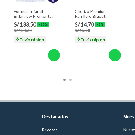
Fórmula Infantil
Chorizo Premium
Enfagrow Promental
Parrillero Braedt
Vainilla Lata 1.35 Kg
Empaque 500 g
S/ 138.50
S/ 14.70
-13%
-8%
S/ 158.60
S/ 15.90
Envío
rápido
Envío
rápido
Destacados
Nues
Recetas
Nuest