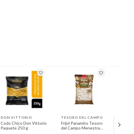
DON VITTORIO
TESORO DEL CAMPO
TESO
Codo Chico Don Vittorio
Frijol Panamito Tesoro
Quinua
Paquete 250 g
del Campo Menestra
Campo
Bolsa 500 g
500 g