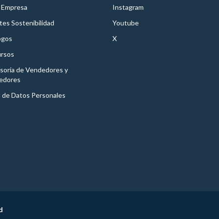
 Empresa
Instagram
es Sostenibilidad
Youtube
ogos
X
rsos
soría de Vendedores y
edores
l de Datos Personales
d