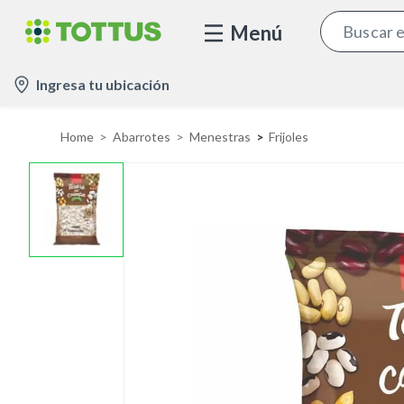
Menú
l
Ingresa tu ubicación
o
c
Home
Abarrotes
Menestras
Frijoles
a
t
i
o
n
-
i
c
o
n