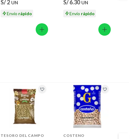
S/ 2
S/ 6.30
S/ 10
UN
UN
Envío
rápido
Envío
rápido
En
TESORO DEL CAMPO
COSTENO
TOTT