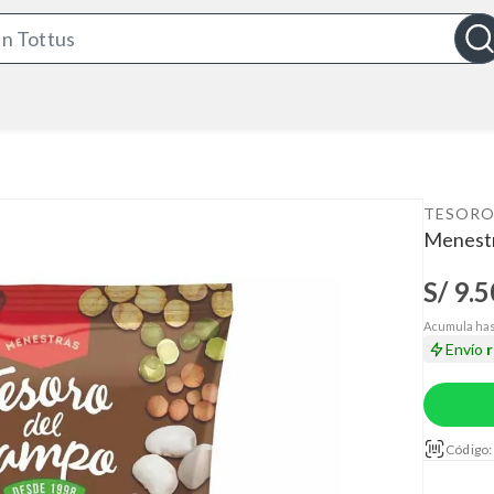
S
e
a
r
c
h
B
TESORO
a
Menestr
r
S/ 9.5
Acumula has
Envío
Código