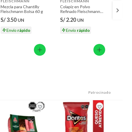
FLEISCHMANN
FLEISCHMANN
NEST
Mezcla para Chantilly
Colapiz en Polvo
Manjar
Fleischmann Bolsa 60 g
Refinado Fleischmann
Bolsa 
Bolsa 20 g
S/ 3.50
S/ 2.20
S/ 13
UN
UN
Envío
rápido
Envío
rápido
En
Patrocinado