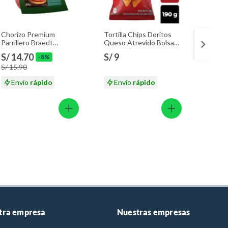
Chorizo Premium
Tortilla Chips Doritos
Snack 
Parrillero Braedt
Queso Atrevido Bolsa
Origin
Empaque 500 g
190 g
S/ 14.70
S/ 9
S/ 8.
-8%
S/ 15.90
S/ 9
Envío
rápido
Envío
rápido
En
tra empresa
Nuestras empresas