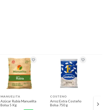
MANUELITA
COSTENO
COST
Azúcar Rubia Manuelita
Arroz Extra Costeño
Maíz P
Bolsa 5 Kg
Bolsa 750 g
Costeñ