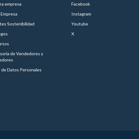
ra empresa
Facebook
 Empresa
Instagram
es Sostenibilidad
Youtube
ogos
X
rsos
soría de Vendedores y
edores
l de Datos Personales