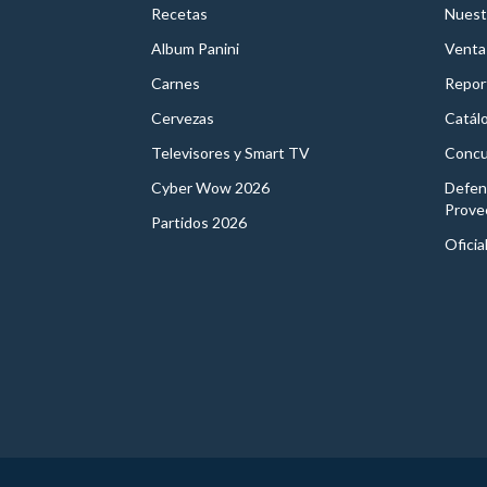
Recetas
Nuest
Album Panini
Venta
Carnes
Report
Cervezas
Catál
Televisores y Smart TV
Concu
Cyber Wow 2026
Defen
Prove
Partidos 2026
Oficia