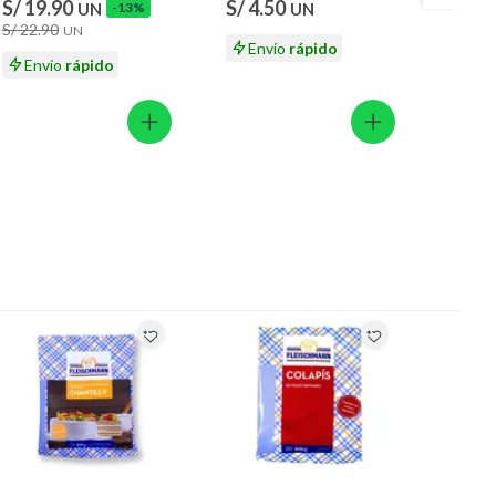
S/ 19.90
S/ 4.50
S/ 3.
UN
-13%
UN
S/ 22.90
UN
Envío
rápido
En
Envío
rápido