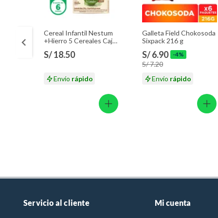
Cereal Infantil Nestum
Galleta Field Chokosoda
+Hierro 5 Cereales Caja
Sixpack 216 g
350 g
S/ 18.50
S/ 6.90
-4%
S/ 7.20
Envío
rápido
Envío
rápido
Servicio al cliente
Mi cuenta