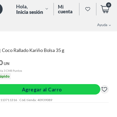
0
Hola
,
Mi
cuenta
Inicia sesión
Ayuda
Coco Rallado Kariño Bolsa 35 g
|
0
UN
ta 3 CMR Puntos
rápido
Agregar al Carro
: 113711316
Cód. tienda: 40939089