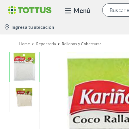
Menú
l
Ingresa tu ubicación
o
c
Home
Reposteria
Rellenos y Coberturas
a
t
i
o
n
-
i
c
o
n