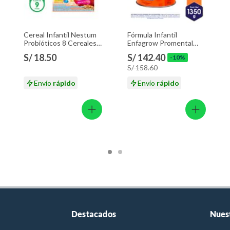
Cereal Infantil Nestum
Fórmula Infantil
Probióticos 8 Cereales
Enfagrow Promental
Caja 350 g
Vainilla Lata 1.35 Kg
S/ 18.50
S/ 142.40
-10%
S/ 158.60
Envío
rápido
Envío
rápido
Destacados
Nues