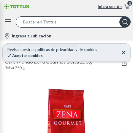
0
Inicia sesión
S
e
l
Ingresa tu ubicación
a
o
Home
Desayunos
Cafe e Infusiones
r
c
Revisa nuestras
políticas de privacidad
y
de
cookies
ZENA
C
c
Aceptar cookies
e
a
h
r
Café Molido Zena Gourmet Bolsa 250 g
t
r
B
Bolsa 250 g
a
i
r
a
o
r
n
-
i
c
o
n