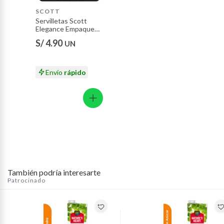
Motocicletas y bicicletas motorizadas.
SCOTT
Servilletas Scott
Licores y cigarros electrónicos.
Elegance Empaque
50 Und
S/ 4.90
UN
Envío
rápido
También podría interesarte
Patrocinado