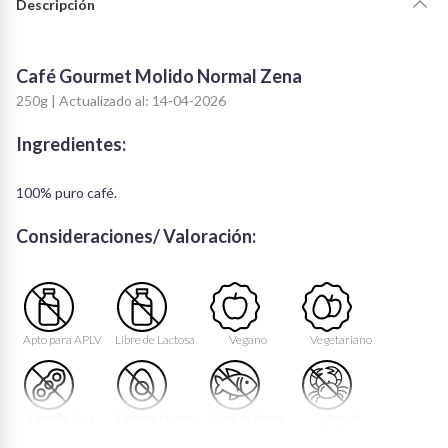
Descripción
Café Gourmet Molido Normal Zena
250g | Actualizado al: 14-04-2026
Ingredientes:
100% puro café.
Consideraciones/ Valoración:
Apto para APLV
Libre de Lactosa
Vegano
Vegetariano
Libre de Soya
Libre de Huevo
Libre de Peces
Libre de
Mariscos