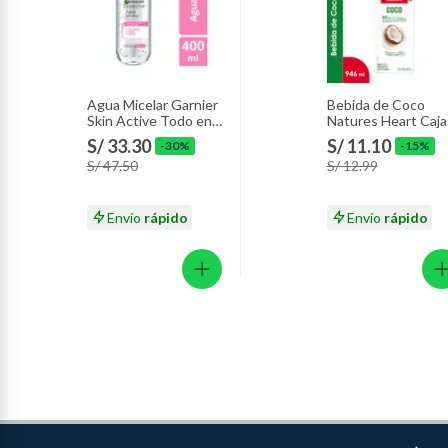
Agua Micelar Garnier
Bebida de Coco
Skin Active Todo en
Natures Heart Caja
1 Envase 400 mL
946 mL
S/ 33.30
S/ 11.10
-30%
-15%
S/ 47.50
S/ 12.99
Envío
rápido
Envío
rápido