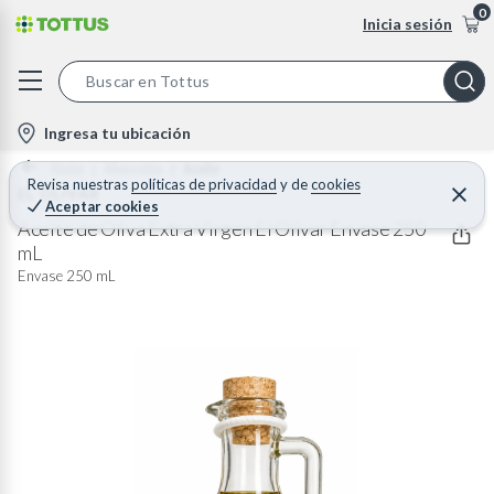
0
Inicia sesión
S
e
l
Ingresa tu ubicación
a
o
Home
Abarrotes
Aceite
r
c
Revisa nuestras
políticas de privacidad
y
de
cookies
EL OLIVAR
C
c
Aceptar cookies
e
a
h
r
Aceite de Oliva Extra Virgen El Olivar Envase 250
t
r
mL
B
a
i
r
Envase 250 mL
a
o
r
n
-
i
c
o
n