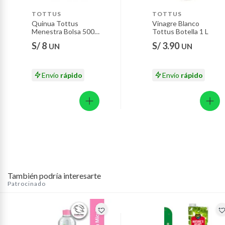
Baterías de auto.
TOTTUS
TOTTUS
Motocicletas y bicicletas motorizadas.
Quinua Tottus
Vinagre Blanco
Menestra Bolsa 500
Tottus Botella 1 L
Licores y cigarros electrónicos.
g
S/ 8
S/ 3.90
UN
UN
Envío
rápido
Envío
rápido
También podría interesarte
Patrocinado