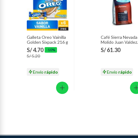
Galleta Oreo Vainilla
Café Sierra Nevada
Golden Sixpack 216 g
Molido Juan Valdez
Empaque 283 g
S/ 4.70
S/ 61.30
-10%
S/ 5.20
Envío
rápido
Envío
rápido