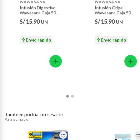
WAWASANA
WAWASANA
Motocicletas y bicicletas motorizadas.
Infusión Digestivo
Infusión Gripal
Wawasana Caja 50
Wawasana Caja 50
Licores y cigarros electrónicos.
Sobres
Sobres
S/ 15.90
S/ 15.90
UN
UN
Envío
rápido
Envío
rápido
También podría interesarte
Patrocinado