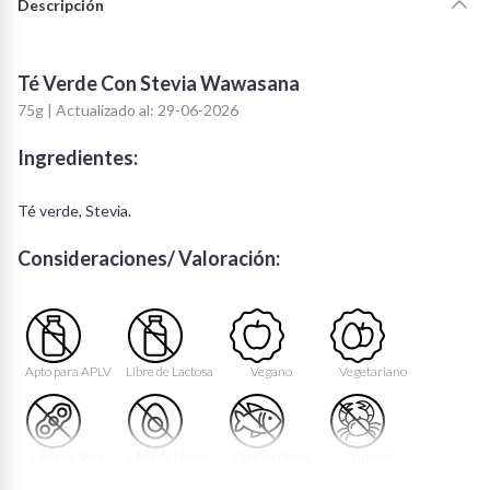
Descripción
Té Verde Con Stevia Wawasana
75g | Actualizado al: 29-06-2026
Ingredientes:
Té verde, Stevia.
Consideraciones/ Valoración:
Apto para APLV
Libre de Lactosa
Vegano
Vegetariano
Libre de Soya
Libre de Huevo
Libre de Peces
Libre de
Mariscos