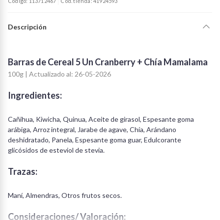
Código: 113712467
Cód. tienda: 41924593
Descripción
Barras de Cereal 5 Un Cranberry + Chía Mamalama
100g | Actualizado al: 26-05-2026
Ingredientes:
Cañihua, Kiwicha, Quinua, Aceite de girasol, Espesante goma
arábiga, Arroz integral, Jarabe de agave, Chía, Arándano
deshidratado, Panela, Espesante goma guar, Edulcorante
glicósidos de esteviol de stevia.
Trazas:
Maní, Almendras, Otros frutos secos.
Consideraciones/ Valoración: