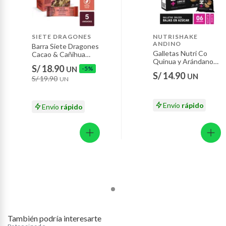
Productos que hayan sido previamente instalados.
rápido y seguro.
Baterías de auto.
Motocicletas y bicicletas motorizadas.
SIETE DRAGONES
NUTRISHAKE
ANDINO
Barra Siete Dragones
Licores y cigarros electrónicos.
Galletas Nutri Co
Cacao & Cañihua
Quinua y Arándanos
Caja 5 Und
S/ 18.90
UN
-5%
Caja 6 Und
S/ 14.90
UN
S/ 19.90
UN
Envío
rápido
Envío
rápido
También podría interesarte