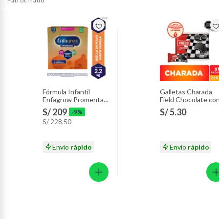
Patrocinado
Fórmula Infantil
Galletas Charada
Enfagrow Promental
Field Chocolate co
Vainilla Caja 2.2 Kg
Vainilla Sixpack 226
S/ 209
S/ 5.30
-9%
g
S/ 228.50
Envío
rápido
Envío
rápido