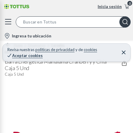
0
Inicia sesión
S
e
l
Ingresa tu ubicación
a
o
Home
Desayunos
Cereales
r
c
Revisa nuestras
políticas de privacidad
y
de
cookies
MAMALAMA
C
c
Aceptar cookies
e
a
h
r
Barra Energética Mamalama Cranberry y Chía
t
r
Caja 5 Und
B
a
i
r
Caja 5 Und
a
o
r
n
-
i
c
o
n