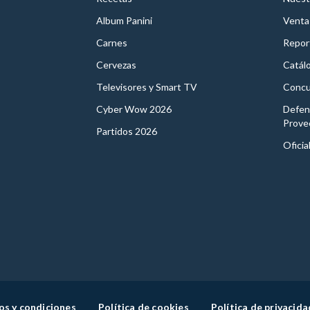
Album Panini
Venta
Carnes
Report
Cervezas
Catál
Televisores y Smart TV
Concu
Cyber Wow 2026
Defen
Prove
Partidos 2026
Oficia
os y condiciones
Política de cookies
Política de privacida