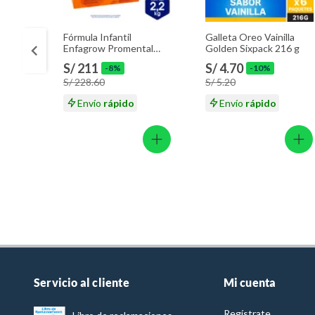
Fórmula Infantil
Galleta Oreo Vainilla
Enfagrow Promental
Golden Sixpack 216 g
Caja 2.2 Kg
S/ 211
S/ 4.70
-8%
-10%
S/ 228.60
S/ 5.20
Envío
rápido
Envío
rápido
Servicio al cliente
Mi cuenta
Regístrate