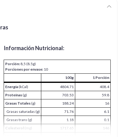
eras
Información Nutricional:
Porción:
8,5 (8.5g)
Porciones por envase:
10
100g
1 Porción
Energía
(kCal)
4804.71
408.4
Proteínas
(g)
703.53
59.8
Grasas Totales
(g)
188.24
16
Grasas saturadas (g)
71.76
6.1
Grasas trans (g)
1.18
0.1
Colesterol
(mg)
1717.65
146
Hidratos de
18.82
1.6