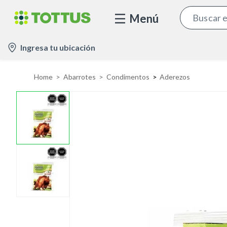
Menú
l
Ingresa tu ubicación
o
c
Home
Abarrotes
Condimentos
Aderezos
a
t
i
o
n
-
i
c
o
n