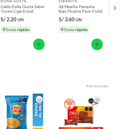
DONA GUSTA
SIBARITA
AJIN
Caldo Doña Gusta Sabor
Ají Sibarita Panquita
Sazona
Tocino Caja 6 Und
Bajo Picante Pack 3 Und
Arroz
S/ 2.20
S/ 3.60
S/ 1.
UN
UN
Envío
rápido
Envío
rápido
En
Patrocinado