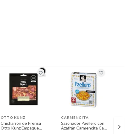
OTTO KUNZ
CARMENCITA
COMP
Chicharrón de Prensa
Sazonador Paellero con
Trozos
Otto Kunz Empaque
Azafrán Carmencita Caja
Compa
100 g
5 Sobres
Vegeta