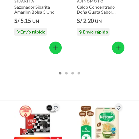
SIBARITA
AJINOMOTO
Sazonador Sibarita
Caldo Concentrado
Amarillín Bolsa 3 Und
Doña Gusta Sabor
Costilla de Res Caja 6
S/ 5.15
S/ 2.20
UN
UN
Und
Envío
rápido
Envío
rápido