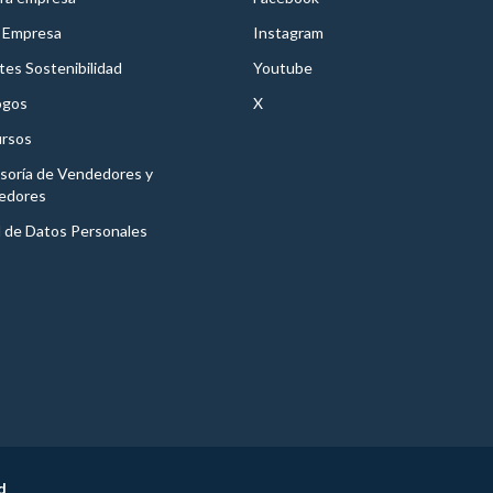
 Empresa
Instagram
es Sostenibilidad
Youtube
ogos
X
rsos
soría de Vendedores y
edores
l de Datos Personales
d