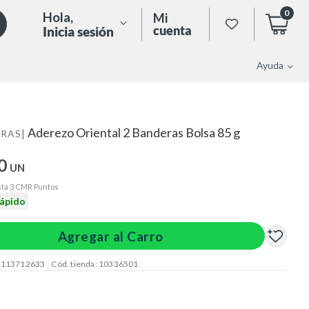
0
Hola
,
Mi
cuenta
Inicia sesión
Ayuda
Aderezo Oriental 2 Banderas Bolsa 85 g
|
ERAS
0
UN
ta 3 CMR Puntos
rápido
Agregar al Carro
: 113712633
Cód. tienda: 10336501