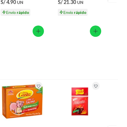
S/ 4.90
S/ 21.30
S/ 16
UN
UN
140 g
Envío
rápido
Envío
rápido
En