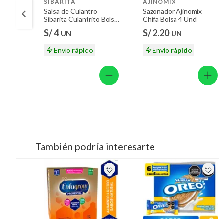
SIBARITA
AJINOMIX
Salsa de Culantro
Sazonador Ajinomix
Sibarita Culantrito Bolsa
Chifa Bolsa 4 Und
3 Und
S/ 4
S/ 2.20
UN
UN
Envío
rápido
Envío
rápido
También podría interesarte