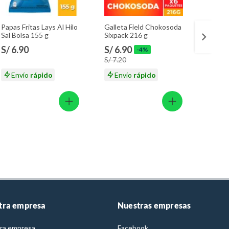
Papas Fritas Lays Al Hilo
Galleta Field Chokosoda
Chori
Sal Bolsa 155 g
Sixpack 216 g
Parrill
Empaq
S/ 6.90
S/ 6.90
S/ 14
-4%
S/ 7.20
S/ 15.
Envío
rápido
Envío
rápido
En
tra empresa
Nuestras empresas
ra empresa
Facebook