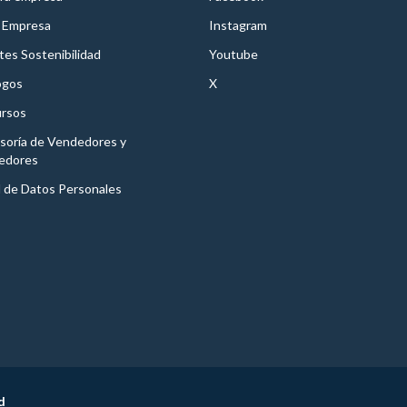
 Empresa
Instagram
es Sostenibilidad
Youtube
ogos
X
rsos
soría de Vendedores y
edores
l de Datos Personales
d