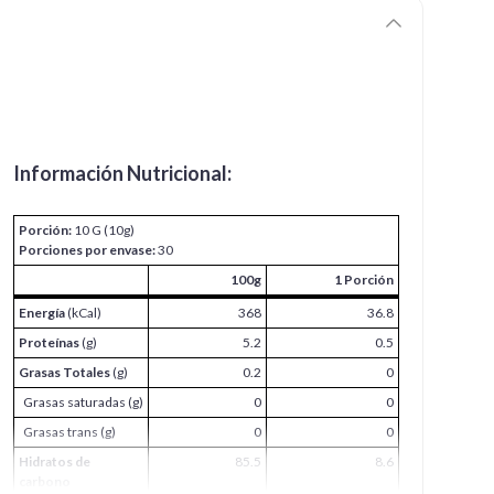
Información Nutricional:
Porción:
10 G (10g)
Porciones por envase:
30
100g
1 Porción
Energía
(kCal)
368
36.8
Proteínas
(g)
5.2
0.5
Grasas Totales
(g)
0.2
0
Grasas saturadas (g)
0
0
Grasas trans (g)
0
0
Hidratos de
85.5
8.6
carbono