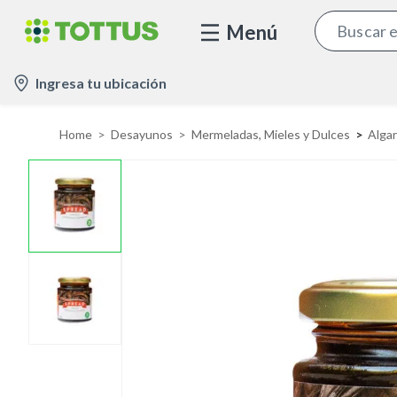
Menú
l
Ingresa tu ubicación
o
c
Home
Desayunos
Mermeladas, Mieles y Dulces
Algar
a
t
i
o
n
-
i
c
o
n