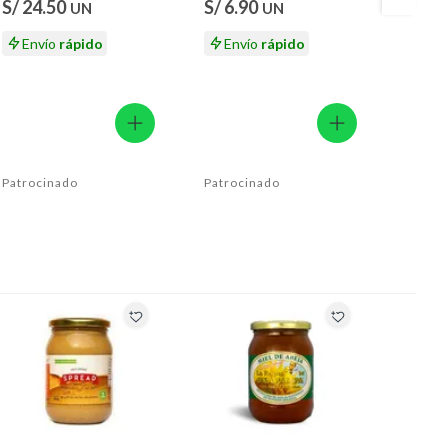
S/ 24.50
S/ 6.90
S/ 10
UN
UN
S/ 12.
Envío
rápido
Envío
rápido
En
Patrocinado
Patrocinado