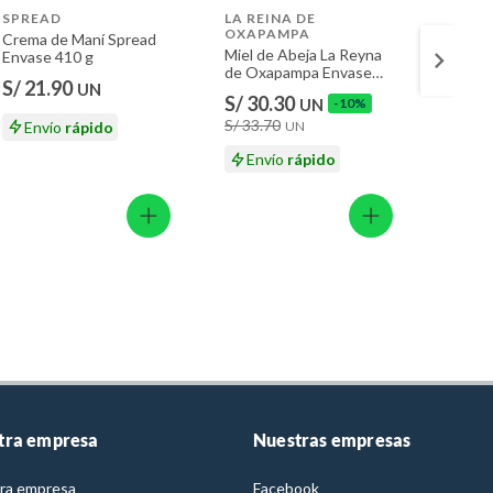
SPREAD
LA REINA DE
LA RE
OXAPAMPA
OXAP
Crema de Maní Spread
Miel de Abeja La Reyna
Miel d
Envase 410 g
de Oxapampa Envase
de Ox
S/ 21.90
UN
600 g
175 g
S/ 30.30
S/ 12
UN
-10%
S/ 33.70
S/ 13.
UN
Envío
rápido
Envío
rápido
En
tra empresa
Nuestras empresas
ra empresa
Facebook