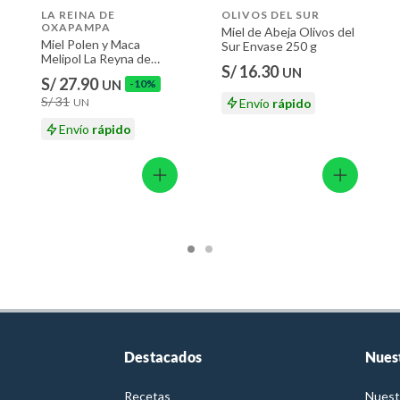
LA REINA DE
OLIVOS DEL SUR
OXAPAMPA
Miel de Abeja Olivos del
Miel Polen y Maca
Sur Envase 250 g
Melipol La Reyna de
S/ 16.30
UN
Oxapampa Envase 500 g
S/ 27.90
UN
-10%
S/ 31
UN
Envío
rápido
Envío
rápido
Destacados
Nues
Recetas
Nuest