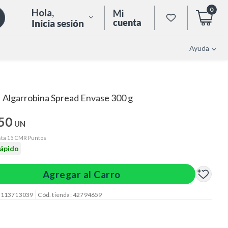
0
Hola
,
Mi
cuenta
Inicia sesión
Ayuda
Algarrobina Spread Envase 300 g
|
.50
UN
ta 15 CMR Puntos
rápido
Agregar al Carro
: 113713039
Cód. tienda: 42794659