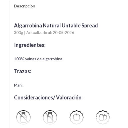
Descripción
Algarrobina Natural Untable Spread
300g | Actualizado al: 20-05-2026
Ingredientes:
100% vainas de algarrobina.
Trazas:
Maní.
Consideraciones/ Valoración:
Apto para APLV
Libre de Lactosa
Vegano
Vegetariano