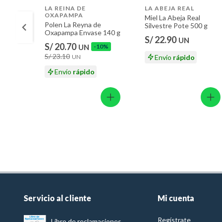
LA REINA DE
LA ABEJA REAL
OXAPAMPA
Miel La Abeja Real
Polen La Reyna de
Silvestre Pote 500 g
Oxapampa Envase 140 g
S/ 22.90
UN
S/ 20.70
UN
-10%
S/ 23.10
UN
Envío
rápido
Envío
rápido
Servicio al cliente
Mi cuenta
Regístrate
Libro de reclamaciones