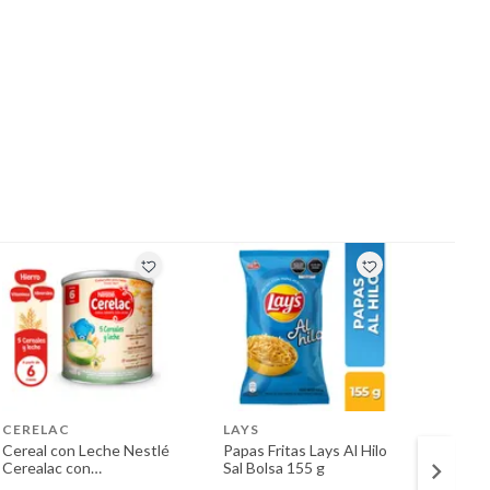
CERELAC
LAYS
ACON
Cereal con Leche Nestlé
Papas Fritas Lays Al Hilo
Durazn
Cerealac con
Sal Bolsa 155 g
Aconca
Probióticos Lata 400 g