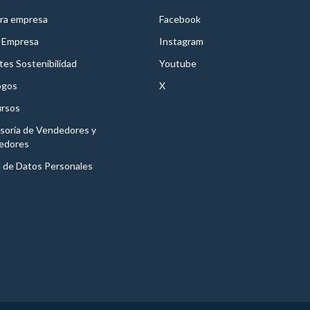
ra empresa
Facebook
 Empresa
Instagram
es Sostenibilidad
Youtube
ogos
X
rsos
soría de Vendedores y
edores
l de Datos Personales