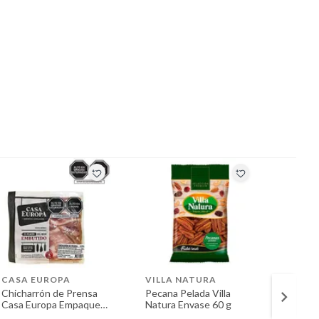
CASA EUROPA
VILLA NATURA
CASA
Chicharrón de Prensa
Pecana Pelada Villa
Salsa 
Casa Europa Empaque
Natura Envase 60 g
Doypa
200 g