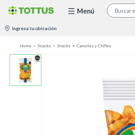
Menú
l
Ingresa tu ubicación
o
c
Home
Snacks
Snacks
Camotes y Chifles
a
t
i
o
n
-
i
c
o
n