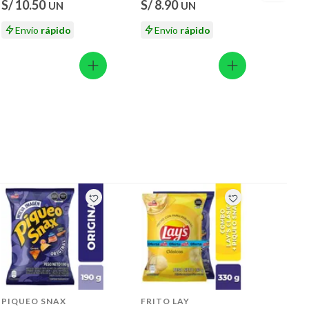
S/ 10.50
S/ 8.90
S/ 11
UN
UN
Envío
rápido
Envío
rápido
En
PIQUEO SNAX
FRITO LAY
CRIC