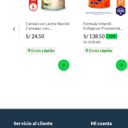
Cereal con Leche Nestlé
Fórmula Infantil
Cerealac con
Enfagrow Promental
Probióticos Lata 400 g
Vainilla Lata 1.35 Kg
S/ 24.50
S/ 138.50
-13%
S/ 158.60
Envío
rápido
Envío
rápido
Servicio al cliente
Mi cuenta