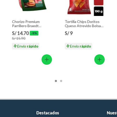
Chorizo Premium
Tortilla Chips Doritos
Parrillero Braedt
Queso Atrevido Bolsa
Empaque 500 g
190 g
S/ 14.70
S/ 9
-8%
S/ 15.90
Envío
rápido
Envío
rápido
Destacados
Nues