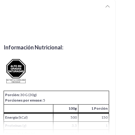
Información Nutricional:
Porción:
30 G (30g)
Porciones por envase:
5
100g
1 Porción
Energía
(kCal)
500
150
Proteínas
(g)
3.3
1
Grasas Totales
(g)
22.7
6.8