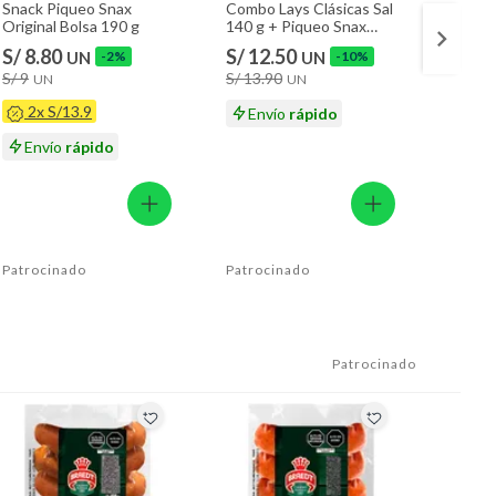
Snack Piqueo Snax
Combo Lays Clásicas Sal
Chifle
Original Bolsa 190 g
140 g + Piqueo Snax
Tigre 
Original 190 g
S/ 8.80
S/ 12.50
S/ 7.
UN
-2%
UN
-10%
S/ 9
S/ 13.90
UN
UN
En
2x S/13.9
Envío
rápido
Envío
rápido
Patrocinado
Patrocinado
Patrocinado