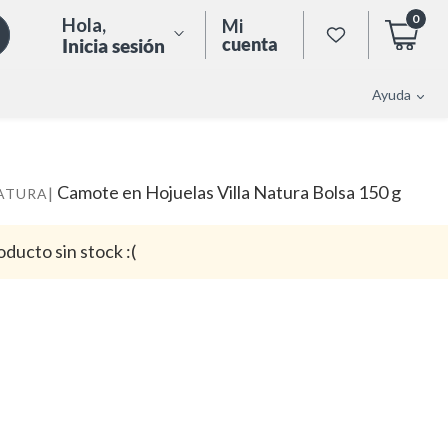
0
Hola
,
Mi
cuenta
Inicia sesión
Ayuda
Camote en Hojuelas Villa Natura Bolsa 150 g
|
NATURA
oducto sin stock :(