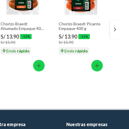
Chorizo Braedt
Chorizo Braedt Picante
Choriz
Ahumado Empaque 400
Empaque 400 g
Braed
g
S/ 13.90
S/ 13.90
S/ 13
-13%
-13%
S/ 15.90
S/ 15.90
S/ 15.
Envío
rápido
Envío
rápido
En
tra empresa
Nuestras empresas