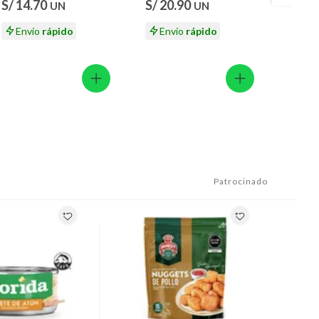
S/ 14.70
S/ 20.90
S/ 21
UN
UN
Envío
rápido
Envío
rápido
En
Patrocinado