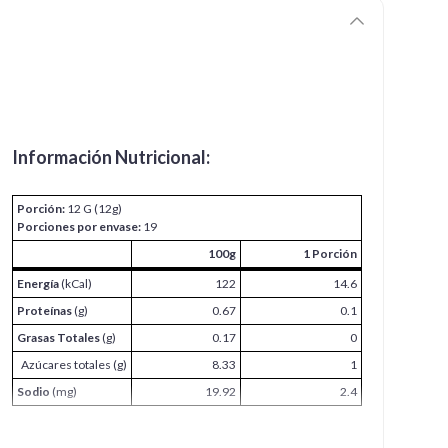
Información Nutricional:
Porción:
12 G (12g)
Porciones por envase:
19
100g
1 Porción
Energía
(kCal)
122
14.6
Proteínas
(g)
0.67
0.1
Grasas Totales
(g)
0.17
0
Azúcares totales (g)
8.33
1
Sodio
(mg)
19.92
2.4