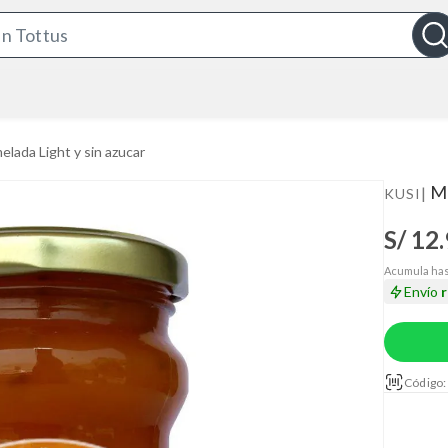
S
e
a
r
c
lada Light y sin azucar
h
B
Me
|
KUSI
a
S/ 12
r
Acumula has
Envío
Código