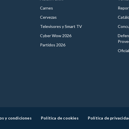
Carnes
Report
Cervezas
Catál
Televisores y Smart TV
Concu
Cyber Wow 2026
Defen
Prove
Partidos 2026
Oficia
os y condiciones
Política de cookies
Política de privacida