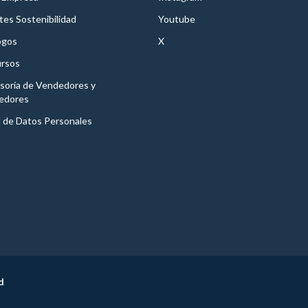
es Sostenibilidad
Youtube
ogos
X
rsos
soría de Vendedores y
edores
l de Datos Personales
d