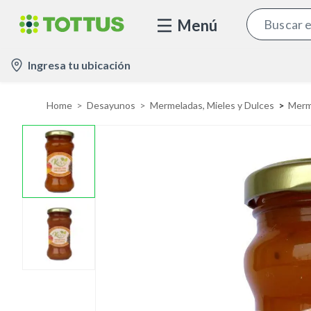
Menú
l
Ingresa tu ubicación
o
c
Home
Desayunos
Mermeladas, Mieles y Dulces
Merme
a
t
i
o
n
-
i
c
o
n