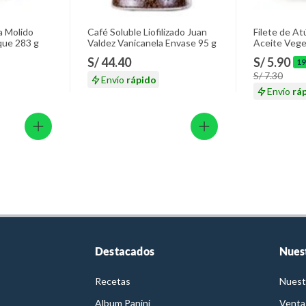
a Molido
Café Soluble Liofilizado Juan
Filete de At
que 283 g
Valdez Vanicanela Envase 95 g
Aceite Vege
S/ 44.40
S/ 5.90
1
S/ 7.30
Envío
rápido
Envío
rá
Destacados
Nues
Recetas
Nuest
Album Panini
Venta