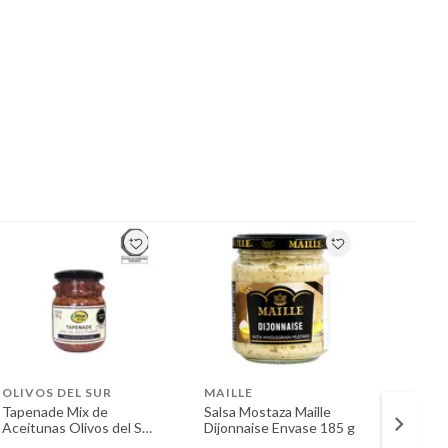
OLIVOS DEL SUR
MAILLE
SPRE
Tapenade Mix de
Salsa Mostaza Maille
Manteq
Aceitunas Olivos del Sur
Dijonnaise Envase 185 g
Miel S
Envase 260 g
g