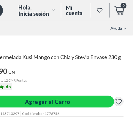
0
Hola
,
Mi
cuenta
Inicia sesión
Ayuda
rmelada Kusi Mango con Chía y Stevia Envase 230 g
.90
UN
ta 12 CMR Puntos
rápido
Agregar al Carro
: 113713297
Cód. tienda: 41776756