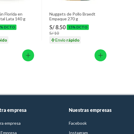
ún Florida en
Nuggets de Pollo Braedt
tal Lata 140 g
Empaque 270 g
S/ 8.50
9% DCTO
15% DCTO
S/ 10
pido
Envío
rápido
tra empresa
Nuestras empresas
ra empresa
Facebook
 Empresa
Instagram