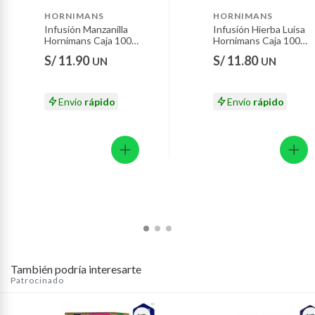
antibacterianos que fortalecen el sistema
Motocicletas y bicicletas motorizadas.
HORNIMANS
HORNIMANS
inmunológico con tan solo tomarlo continuamente en
Infusión Manzanilla
Infusión Hierba Luisa
Licores y cigarros electrónicos.
Hornimans Caja 100
Hornimans Caja 100
tu desayuno peruano.
Sobres
Sobres
S/ 11.90
S/ 11.80
UN
UN
Envío
rápido
Envío
rápido
También podría interesarte
Patrocinado