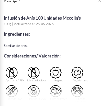
Descripción
Infusión de Anís 100 Unidades Mccolin's
100g | Actualizado al: 25-06-2026
Ingredientes:
Semillas de anís.
Consideraciones/ Valoración:
Apto para APLV
Libre de Lactosa
Vegano
Vegetariano
Libre de Soya
Libre de Huevo
Libre de Peces
Libre de
Mariscos