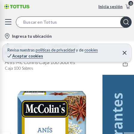
0
Inicia sesión
S
e
l
Ingresa tu ubicación
a
o
Home
Desayunos
Cafe e Infusiones
r
c
Revisa nuestras
políticas de privacidad
y
de
cookies
MC COLINS
C
c
Aceptar cookies
e
a
h
r
Anís Mc Colins Caja 100 Sobres
t
r
B
Caja 100 Sobres
a
i
r
a
o
r
n
-
i
c
o
n