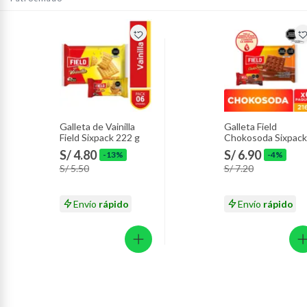
Galleta de Vainilla
Galleta Field
Field Sixpack 222 g
Chokosoda Sixpack
216 g
S/ 4.80
S/ 6.90
-13%
-4%
S/ 5.50
S/ 7.20
Envío
rápido
Envío
rápido