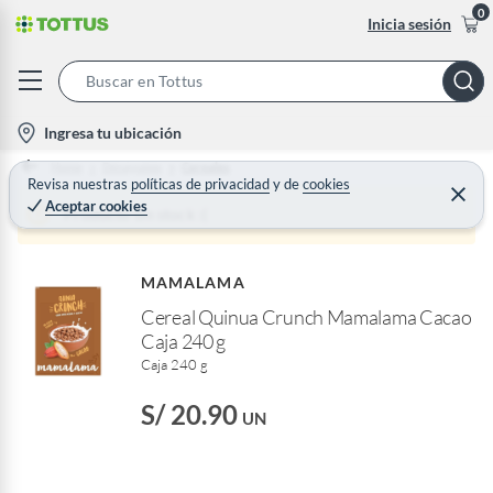
0
Inicia sesión
S
e
l
Ingresa tu ubicación
a
o
Home
Desayunos
Cereales
r
c
Revisa nuestras
políticas de privacidad
y
de
cookies
C
c
Aceptar cookies
e
a
Producto sin stock :(
h
r
t
r
B
a
i
r
a
MAMALAMA
o
r
Cereal Quinua Crunch Mamalama Cacao
n
Caja 240 g
-
Caja 240 g
i
c
S/ 20.90
UN
o
n