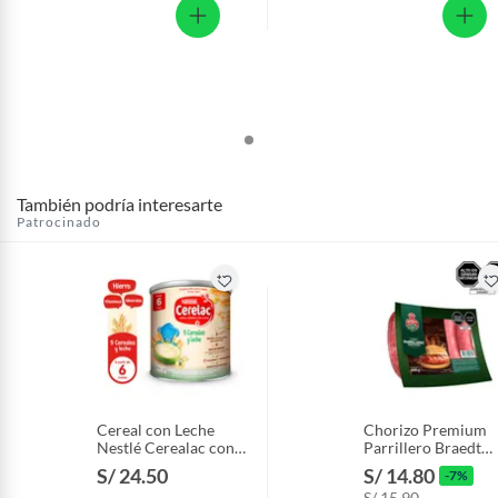
También podría interesarte
Patrocinado
Cereal con Leche
Chorizo Premium
Nestlé Cerealac con
Parrillero Braedt
Probióticos Lata 400
Empaque 500 g
S/ 24.50
S/ 14.80
-7%
g
S/ 15.90