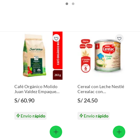
Café Orgánico Molido
Cereal con Leche Nestlé
Juan Valdez Empaque
Cerealac con
283 g
Probióticos Lata 400 g
S/ 60.90
S/ 24.50
Envío
rápido
Envío
rápido