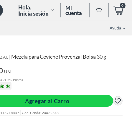
0
Hola
,
Mi
cuenta
Inicia sesión
Ayuda
Mezcla para Ceviche Provenzal Bolsa 30 g
|
ZAL
0
UN
ta 9 CMR Puntos
rápido
Agregar al Carro
: 113714447
Cód. tienda: 20062343