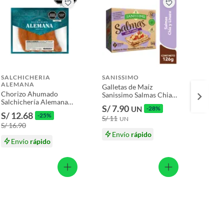
SALCHICHERIA
SANISSIMO
SUNK
ALEMANA
Galletas de Maíz
Infusi
Chorizo Ahumado
Sanissimo Salmas Chia
y Jeng
Salchichería Alemana
Linaza Caja 126 g
Sobres
S/ 7.90
S/ 15
UN
-28%
Empaque 400 g
S/ 12.68
-25%
S/ 11
S/ 19.
UN
S/ 16.90
Envío
rápido
En
Envío
rápido