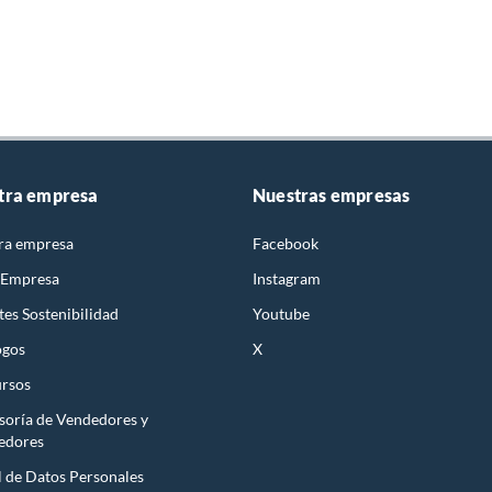
tra empresa
Nuestras empresas
ra empresa
Facebook
 Empresa
Instagram
es Sostenibilidad
Youtube
ogos
X
rsos
soría de Vendedores y
edores
l de Datos Personales