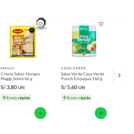
MAGGI
CASA VERDE
TOTT
Crema Sabor Hongos
Salsa Verde Casa Verde
Puré d
Maggi Sobre 66 g
Pouch Empaque 160 g
Empaq
S/ 3.80
S/ 5.60
S/ 4
UN
UN
Envío
rápido
Envío
rápido
En