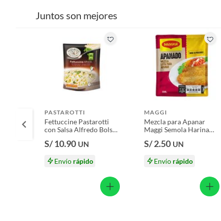
Plantas.
Juntos son mejores
Productos que hayan sido previamente instalados.
Baterías de auto.
Motocicletas y bicicletas motorizadas.
Licores y cigarros electrónicos.
PASTAROTTI
MAGGI
Fettuccine Pastarotti
Mezcla para Apanar
con Salsa Alfredo Bolsa
Maggi Semola Harina
175 g
Condimentada Empaque
S/ 10.90
S/ 2.50
UN
UN
80 g
Envío
rápido
Envío
rápido