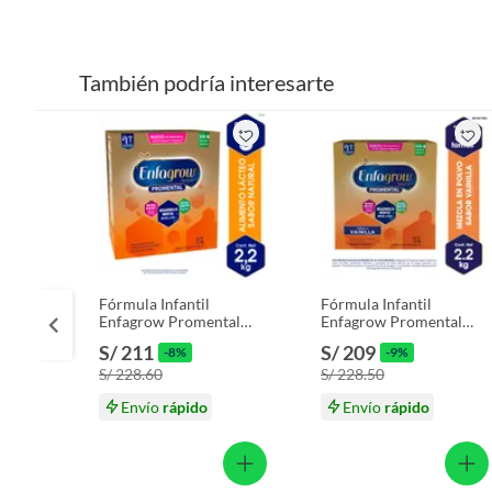
También podría interesarte
Fórmula Infantil
Fórmula Infantil
Enfagrow Promental
Enfagrow Promental
Caja 2.2 Kg
Vainilla Caja 2.2 Kg
S/ 211
S/ 209
-8%
-9%
S/ 228.60
S/ 228.50
Envío
rápido
Envío
rápido