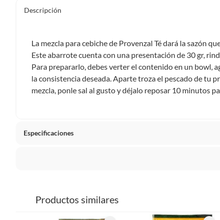
Descripción
La mezcla para cebiche de Provenzal Té dará la sazón qu
Este abarrote cuenta con una presentación de 30 gr, rin
Para prepararlo, debes verter el contenido en un bowl, 
la consistencia deseada. Aparte troza el pescado de tu pr
mezcla, ponle sal al gusto y déjalo reposar 10 minutos par
Especificaciones
Presentación
Bolsa
La mayoría de los productos tienen
30 días desde que los 
Tipo de Producto
Condim
Sin embargo, tenemos categorías que cuentan con plazos dif
Productos similares
pueden devolver ni cambiar. Conoce cuáles son: