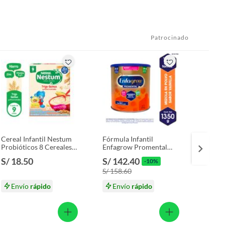
Patrocinado
Cereal Infantil Nestum
Fórmula Infantil
Chori
Probióticos 8 Cereales
Enfagrow Promental
Parril
Caja 350 g
Vainilla Lata 1.35 Kg
Empaq
S/ 18.50
S/ 142.40
S/ 14
-10%
S/ 158.60
S/ 15.
Envío
rápido
Envío
rápido
En