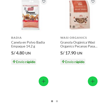
ores tienen:
 productos para asfalto, hormigón, albañilería.
NZAL
0 g
s productos para asfalto.
BADIA
WASI ORGANICS
, tecnología, línea blanca, colchones, muebles, bicicletas y
Canela en Polvo Badia
Granola Orgánica Wasi
Empaque 14.2 g
Organics Pecanas Pasas
Quinua y Miel Caja 300
n
S/ 4.80
S/ 17.90
UN
UN
g
Envío
rápido
Envío
rápido
suplementos alimenticios, vitaminas.
baño con señales de uso, sin empaques, etiquetas o sellos.