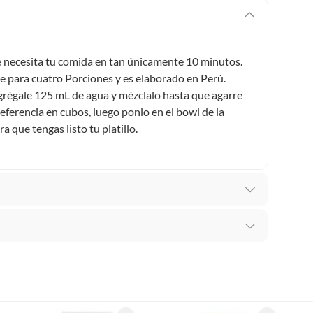
e necesita tu comida en tan únicamente 10 minutos.
de para cuatro Porciones y es elaborado en Perú.
agrégale 125 mL de agua y mézclalo hasta que agarre
eferencia en cubos, luego ponlo en el bowl de la
a que tengas listo tu platillo.
recibes para hacer una devolución.
entos
erentes, otras con restricciones y algunas que no se