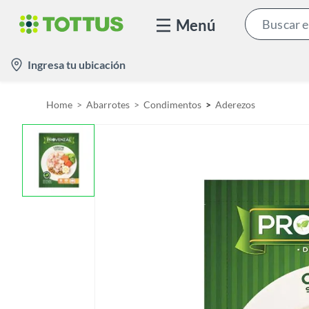
Menú
l
Ingresa tu ubicación
o
c
Home
Abarrotes
Condimentos
Aderezos
a
t
i
o
n
-
i
c
o
n