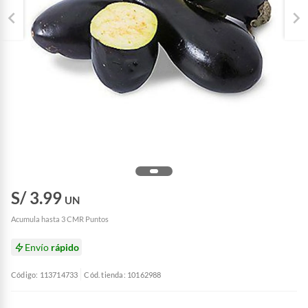
S/ 3.99
UN
Acumula hasta 3 CMR Puntos
Envío
rápido
Código: 113714733
Cód. tienda: 10162988