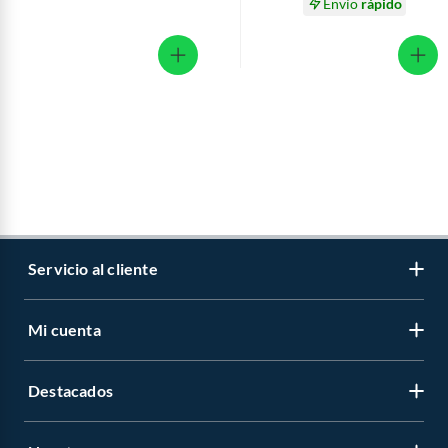
Envío
rápido
Servicio al cliente
Mi cuenta
Libro de reclamaciones
Contáctanos
Destacados
Regístrate
Medios de pago
Cambiar contraseña