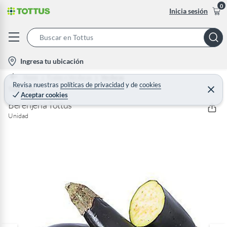
0
Inicia sesión
S
e
l
Ingresa tu ubicación
a
o
Home
Frutas y Verduras
Verduras
r
c
Revisa nuestras
políticas de privacidad
y
de
cookies
TOTTUS
C
c
Aceptar cookies
e
a
h
r
Berenjena Tottus
t
r
B
Unidad
a
i
r
a
o
r
n
-
i
c
o
n