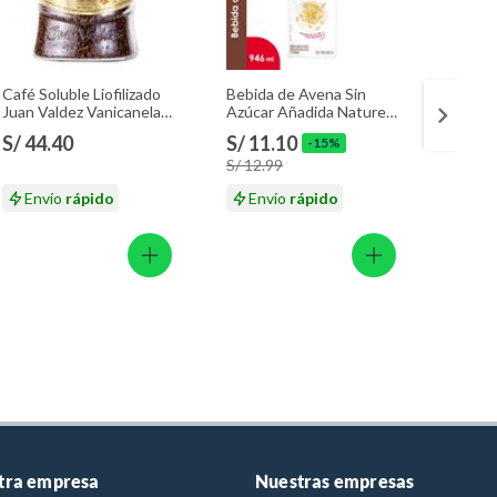
Café Soluble Liofilizado
Bebida de Avena Sin
Fórmul
Juan Valdez Vanicanela
Azúcar Añadida Nature’s
Enfag
Envase 95 g
Heart Botella 946 mL
Vainill
S/ 44.40
S/ 11.10
S/ 14
-15%
S/ 12.99
S/ 158
Envío
rápido
Envío
rápido
En
tra empresa
Nuestras empresas