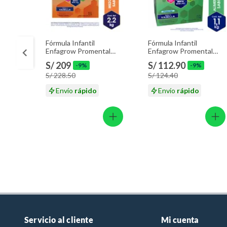
Fórmula Infantil
Fórmula Infantil
Enfagrow Promental
Enfagrow Promental
Vainilla Caja 2.2 Kg
Preescolar Vainilla Lata
S/ 209
S/ 112.90
-9%
-9%
1.1 Kg
S/ 228.50
S/ 124.40
Envío
rápido
Envío
rápido
Servicio al cliente
Mi cuenta