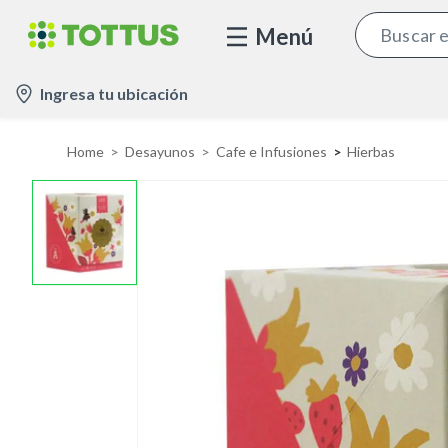
Menú
l
Ingresa tu ubicación
o
c
Home
Desayunos
Cafe e Infusiones
Hierbas
a
t
i
o
n
-
i
c
o
n