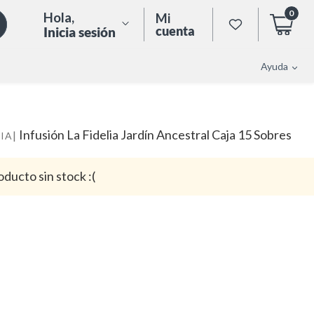
0
Hola
,
Mi
cuenta
Inicia sesión
Ayuda
Infusión La Fidelia Jardín Ancestral Caja 15 Sobres
|
LIA
oducto sin stock :(