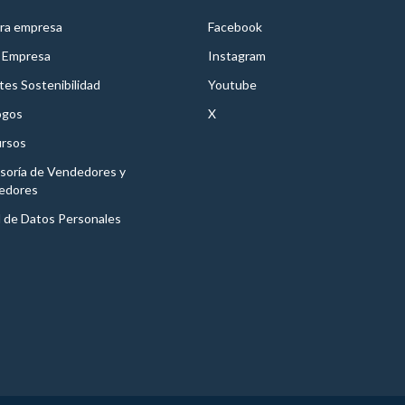
ra empresa
Facebook
 Empresa
Instagram
es Sostenibilidad
Youtube
ogos
X
rsos
soría de Vendedores y
edores
l de Datos Personales