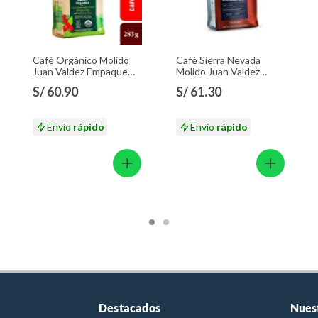
Café Orgánico Molido
Café Sierra Nevada
Juan Valdez Empaque
Molido Juan Valdez
283 g
Empaque 283 g
S/ 60.90
S/ 61.30
Envío
rápido
Envío
rápido
Destacados
Nues