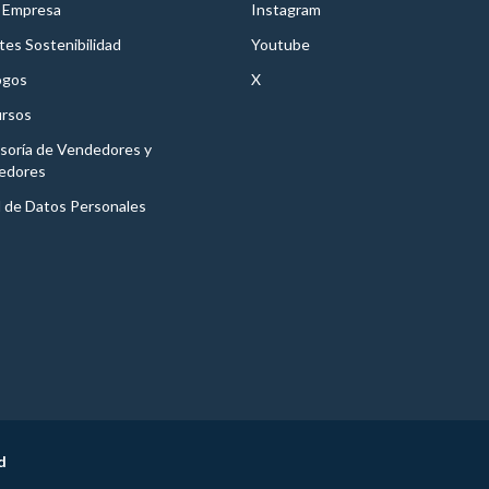
 Empresa
Instagram
es Sostenibilidad
Youtube
ogos
X
rsos
soría de Vendedores y
edores
l de Datos Personales
d