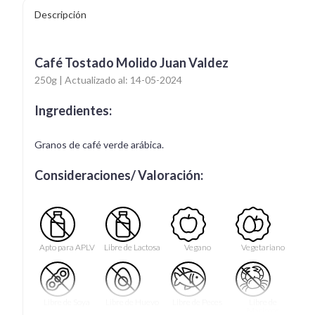
Descripción
Café Tostado Molido Juan Valdez
250g | Actualizado al: 14-05-2024
Ingredientes:
Granos de café verde arábica.
Consideraciones/ Valoración:
Apto para APLV
Libre de Lactosa
Vegano
Vegetariano
Libre de Soya
Libre de Huevo
Libre de Peces
Libre de
Mariscos