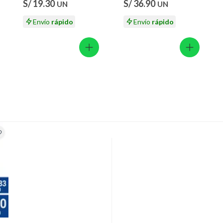
ión
S/ 19.30
S/ 36.90
UN
UN
Envío
rápido
Envío
rápido
 suplementos alimenticios, vitaminas.
 baño con señales de uso, sin empaques, etiquetas o sellos.