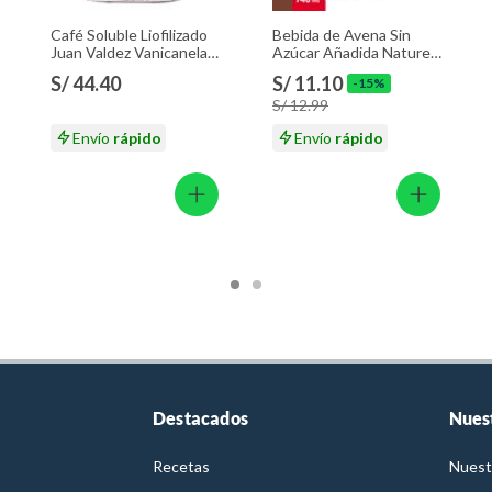
Café Soluble Liofilizado
Bebida de Avena Sin
Juan Valdez Vanicanela
Azúcar Añadida Nature’s
Envase 95 g
Heart Botella 946 mL
S/ 44.40
S/ 11.10
-15%
S/ 12.99
Envío
rápido
Envío
rápido
Destacados
Nues
Recetas
Nuest