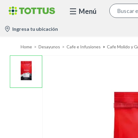
Menú
l
Ingresa tu ubicación
o
c
Home
Desayunos
Cafe e Infusiones
Cafe Molido y G
a
t
i
o
n
-
i
c
o
n