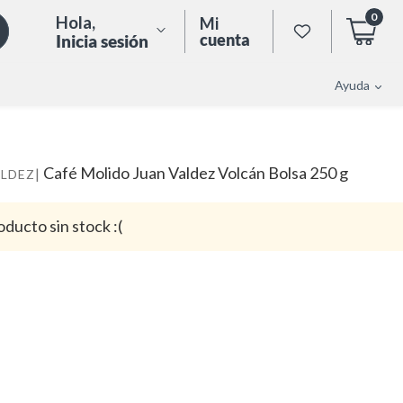
0
Hola
,
Mi
cuenta
Inicia sesión
Ayuda
Café Molido Juan Valdez Volcán Bolsa 250 g
|
ALDEZ
oducto sin stock :(