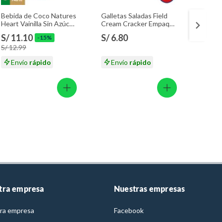
Bebida de Coco Natures
Galletas Saladas Field
Galle
Heart Vainilla Sin Azúcar
Cream Cracker Empaque
Sixpac
Caja 946 mL
258 g
S/ 11.10
S/ 6.80
S/ 4.
-15%
S/ 12.99
S/ 5.3
Envío
rápido
Envío
rápido
En
tra empresa
Nuestras empresas
ra empresa
Facebook