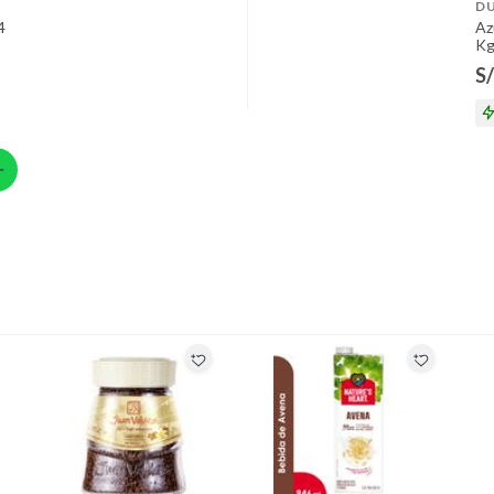
D
4
Az
K
S/