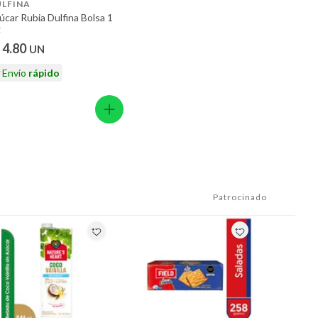
ULFINA
úcar Rubia Dulfina Bolsa 1
g
 4.80
UN
Envío
rápido
Patrocinado