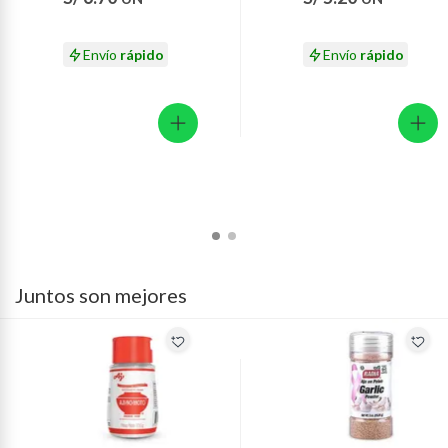
Ají Panca Molido Tottus Envase 50 g
productos para asfalto.
7 días: productos eléctricos o a combustión, electrodomésticos,
saleUnit
UN
Envío
rápido
Envío
rápido
tecnología, línea blanca, colchones, muebles, bicicletas y
máquinas.
No se pueden devolver o cambiar bajo cambio de opinión
Productos de compra internacional.
Productos comprados en Outlet Atocongo.
Productos perecibles como alimentos, bebidas, medicamentos,
suplementos alimenticios, vitaminas.
Productos digitales (descarga inmediata).
Por motivos de salubridad, la ropa interior inferior y ropas de
baño con señales de uso, sin empaques, etiquetas o sellos.
Juntos son mejores
Alimentos, bebidas, fórmulas y leches para bebés.
Productos hechos a medida.
Pinturas de color a pedido.
Plantas.
Productos que hayan sido previamente instalados.
Baterías de auto.