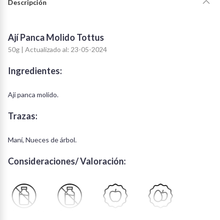
Descripción
Ají Panca Molido Tottus
50g | Actualizado al: 23-05-2024
Ingredientes:
Ají panca molido.
Trazas:
Maní, Nueces de árbol.
Consideraciones/ Valoración:
Apto para APLV
Libre de Lactosa
Vegano
Vegetariano