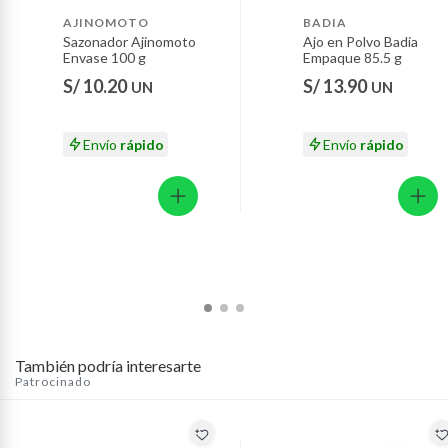
Motocicletas y bicicletas motorizadas.
AJINOMOTO
BADIA
Sazonador Ajinomoto
Ajo en Polvo Badia
Licores y cigarros electrónicos.
Envase 100 g
Empaque 85.5 g
S/ 10.20
S/ 13.90
UN
UN
Envío
rápido
Envío
rápido
También podría interesarte
Patrocinado