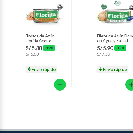
Trozos de Atún
Filete de Atún Flori
Florida Aceite
en Agua y Sal Lata
Vegetal Lata 140 g
140 g
S/ 5.80
S/ 5.90
-12%
-19%
S/ 6.60
S/ 7.30
Envío
rápido
Envío
rápido