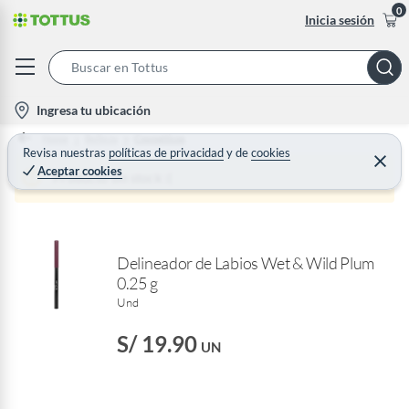
0
Inicia sesión
S
e
l
Ingresa tu ubicación
a
o
Home
Belleza
Cosméticos
r
c
Revisa nuestras
políticas de privacidad
y
de
cookies
C
c
Aceptar cookies
e
a
Producto sin stock :(
h
r
t
r
B
a
i
r
a
o
r
Delineador de Labios Wet & Wild Plum
n
0.25 g
-
Und
i
c
S/ 19.90
UN
o
n