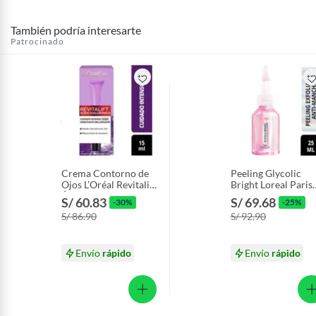
También podría interesarte
Patrocinado
Crema Contorno de
Peeling Glycolic
Ojos L’Oréal Revitalift
Bright Loreal Paris
Ácido Hialurónico
Botella 25 mL
S/ 60.83
S/ 69.68
-30%
-25%
Antiarrugas Caja 15
S/ 86.90
S/ 92.90
mL
Envío
rápido
Envío
rápido