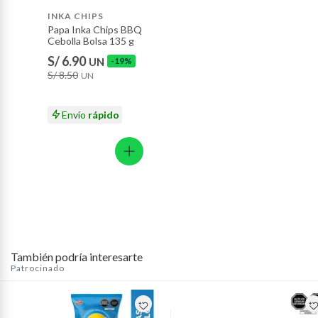
precios en un solo lugar. Realiza tu pedido en
Motocicletas y bicicletas motorizadas.
INKA CHIPS
Tottus.com.pe o Tottus App y recibe delivery rápido y
Papa Inka Chips BBQ
Licores y cigarros electrónicos.
seguro.
Cebolla Bolsa 135 g
S/ 6.90
UN
-19%
S/ 8.50
UN
Envío
rápido
También podría interesarte
Patrocinado