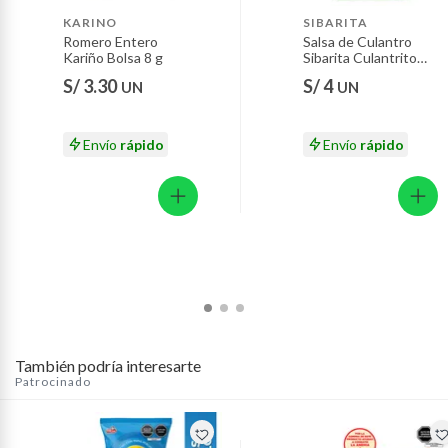
precios en un solo lugar. Realiza tu pedido en
Motocicletas y bicicletas motorizadas.
KARINO
SIBARITA
Tottus.com.pe o Tottus App y recibe delivery rápido y
Romero Entero
Salsa de Culantro
Licores y cigarros electrónicos.
Kariño Bolsa 8 g
Sibarita Culantrito
seguro.
Bolsa 3 Und
S/ 3.30
S/ 4
UN
UN
Envío
rápido
Envío
rápido
También podría interesarte
Patrocinado