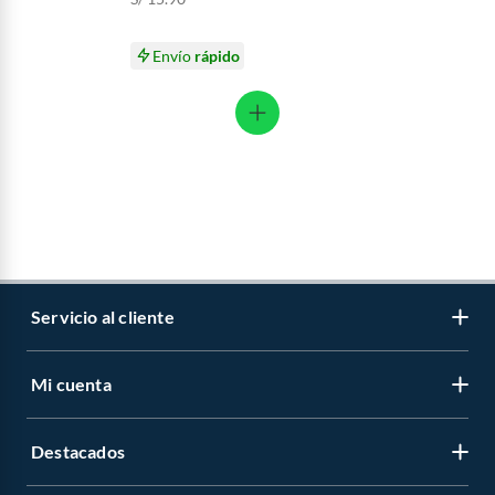
Envío
rápido
Servicio al cliente
Mi cuenta
Libro de reclamaciones
Contáctanos
Destacados
Regístrate
Medios de pago