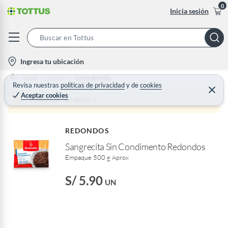
0
Inicia sesión
S
e
l
Ingresa tu ubicación
a
o
Home
Carnes
Carne de Pollo
r
c
Revisa nuestras
políticas de privacidad
y
de
cookies
C
c
Aceptar cookies
e
a
Producto sin stock :(
h
r
t
r
B
a
i
r
a
REDONDOS
o
r
Sangrecita Sin Condimento Redondos
n
Empaque 500 g Aprox
-
i
S/ 5.90
UN
c
o
n