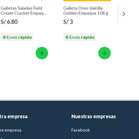
Galletas Saladas Field
Galleta Oreo Vainilla
Choriz
Cream Cracker Empaque
Golden Empaque 108 g
Ahuma
258 g
g
S/ 6.80
S/ 3
S/ 13
S/ 15.
Envío
rápido
Envío
rápido
En
tra empresa
Nuestras empresas
ra empresa
Facebook