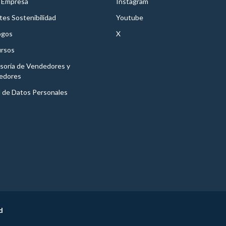
 Empresa
Instagram
es Sostenibilidad
Youtube
ogos
X
rsos
soría de Vendedores y
edores
l de Datos Personales
d