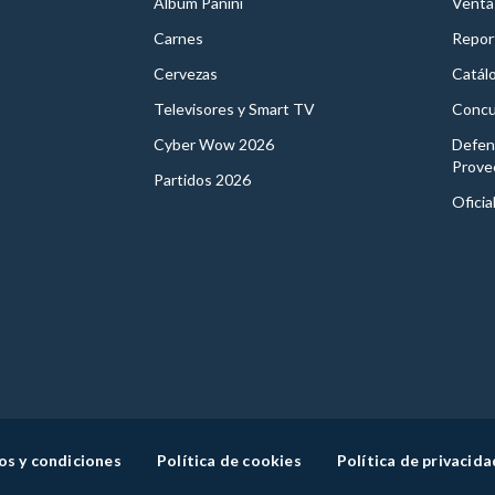
Album Panini
Venta
Carnes
Report
Cervezas
Catál
Televisores y Smart TV
Concu
Cyber Wow 2026
Defen
Prove
Partidos 2026
Oficia
os y condiciones
Política de cookies
Política de privacida