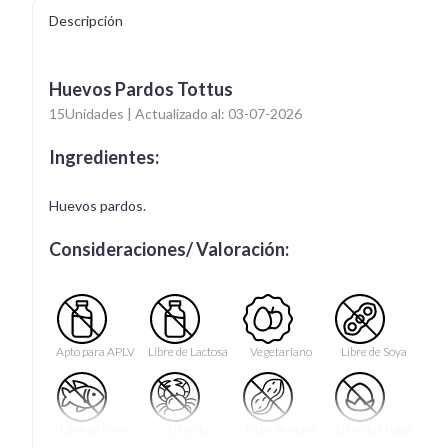
Descripción
Huevos Pardos Tottus
15Unidades | Actualizado al: 03-07-2026
Ingredientes:
Huevos pardos.
Consideraciones/ Valoración:
Apto para APLV
Libre de Lactosa
Vegetariano
Libre de Soya
Libre de Peces
Libre de
Libre de Maní
Libre de Frutos
Mariscos
Secos