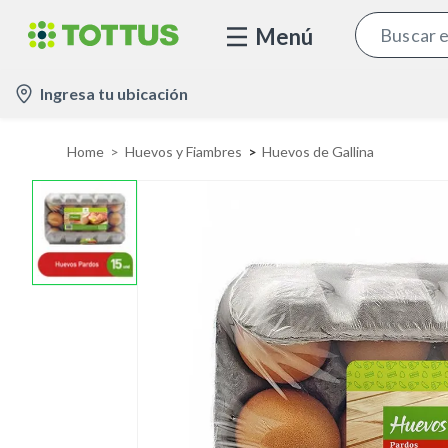
Menú
l
Ingresa tu ubicación
o
c
Home
Huevos y Fiambres
Huevos de Gallina
a
t
i
o
n
-
i
c
o
n