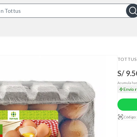
S
e
a
r
c
h
B
TOTTUS
a
S/ 9.5
r
Acumula has
Envío
Código