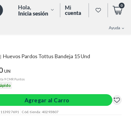
0
Hola
,
Mi
cuenta
Inicia sesión
Ayuda
Huevos Pardos Tottus Bandeja 15 Und
|
0
UN
ta 9 CMR Puntos
rápido
Agregar al Carro
: 113927691
Cód. tienda: 40293807