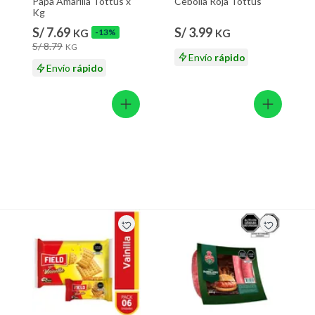
Papa Amarilla Tottus x
Cebolla Roja Tottus
Kg
S/ 7.69
S/ 3.99
KG
-13%
KG
S/ 8.79
KG
Envío
rápido
Envío
rápido