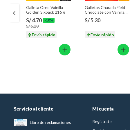
Galleta Oreo Vainilla
Galletas Charada Field
Golden Sixpack 216 g
Chocolate con Vainilla
Sixpack 226.8 g
S/ 4.70
S/ 5.30
-10%
S/ 5.20
Envío
rápido
Envío
rápido
Servicio al cliente
Mi cuenta
Regístrate
Libro de reclamaciones