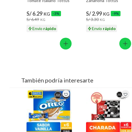
Tomate Italiano Tottus
Zanahoria Tottus
S/ 6.29
S/ 2.99
KG
-3%
KG
-9%
S/ 6.49
S/ 3.30
KG
KG
Envío
rápido
Envío
rápido
También podría interesarte