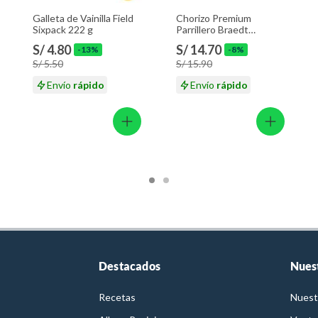
Galleta de Vainilla Field
Chorizo Premium
Sixpack 222 g
Parrillero Braedt
Empaque 500 g
S/ 4.80
S/ 14.70
-13%
-8%
S/ 5.50
S/ 15.90
Envío
rápido
Envío
rápido
Destacados
Nues
Recetas
Nuest