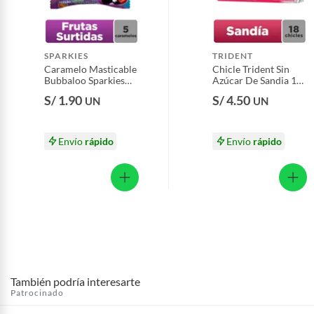
Productos que hayan sido previamente instalados.
Baterías de auto.
Motocicletas y bicicletas motorizadas.
SPARKIES
TRIDENT
Caramelo Masticable
Chicle Trident Sin
Licores y cigarros electrónicos.
Bubbaloo Sparkies
Azúcar De Sandia 18
frutas 25 g
Unidades
S/ 1.90
S/ 4.50
UN
UN
Envío
rápido
Envío
rápido
También podría interesarte
Patrocinado