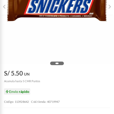
S/ 5.50
UN
Acumula hasta 5 CMR Puntos
Envío
rápido
Código: 113928642
Cód. tienda: 40719947