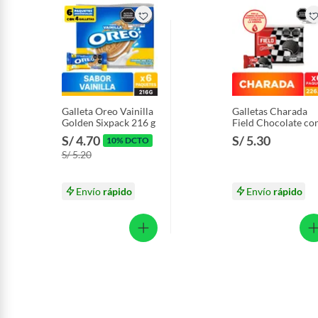
Galleta Oreo Vainilla
Galletas Charada
Golden Sixpack 216 g
Field Chocolate co
Vainilla Sixpack 22
S/ 4.70
S/ 5.30
10% DCTO
g
S/ 5.20
Envío
rápido
Envío
rápido