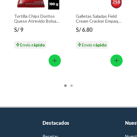
Tortilla Chips Doritos
Galletas Saladas Field
Queso Atrevido Bolsa
Cream Cracker Empaque
190 g
258 g
S/ 9
S/ 6.80
Envío
rápido
Envío
rápido
Destacados
Nues
Recetas
Nuest