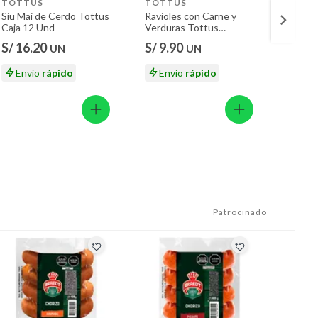
TOTTUS
TOTTUS
TOTT
Siu Mai de Cerdo Tottus
Ravioles con Carne y
Raviol
Caja 12 Und
Verduras Tottus
Espina
Empaque 500 g
Empaq
S/ 16.20
S/ 9.90
S/ 9.
UN
UN
Envío
rápido
Envío
rápido
En
Patrocinado