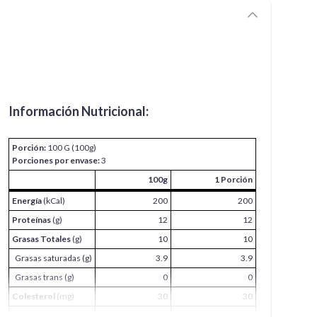
Información Nutricional:
Porción:
100 G (100g)
Porciones por envase:
3
100g
1 Porción
Energía
(kCal)
200
200
Proteínas
(g)
12
12
Grasas Totales
(g)
10
10
Grasas saturadas (g)
3.9
3.9
Grasas trans (g)
0
0
Colesterol
(mg)
30
30
Hidratos de
17
17