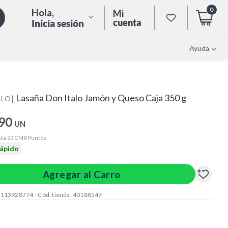
0
Hola
,
Mi
cuenta
Inicia sesión
Ayuda
Lasaña Don Italo Jamón y Queso Caja 350 g
|
ALO
.90
UN
ta 23 CMR Puntos
rápido
Agregar al Carro
: 113928774
Cód. tienda: 40188547