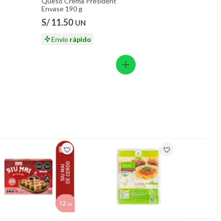
Queso Crema President
Envase 190 g
S/ 11.50
UN
Envío
rápido