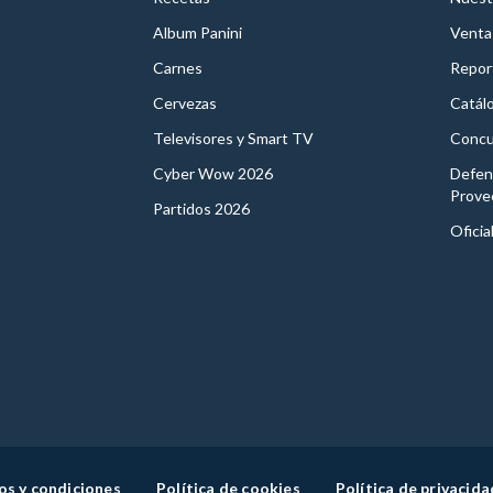
Album Panini
Venta
Carnes
Report
Cervezas
Catál
Televisores y Smart TV
Concu
Cyber Wow 2026
Defen
Prove
Partidos 2026
Oficia
os y condiciones
Política de cookies
Política de privacida