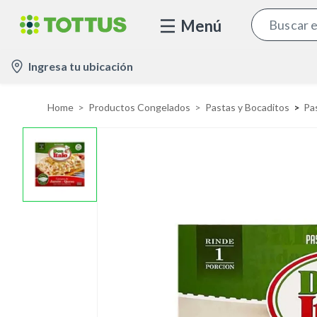
Menú
l
Ingresa tu ubicación
o
c
Home
Productos Congelados
Pastas y Bocaditos
Pa
a
t
i
o
n
-
i
c
o
n