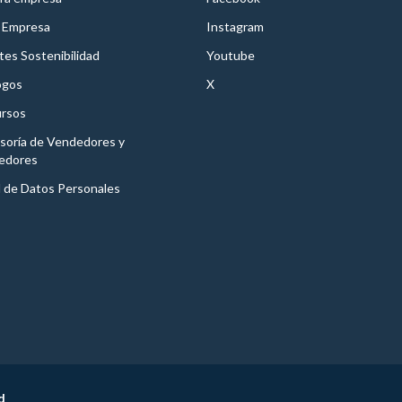
 Empresa
Instagram
es Sostenibilidad
Youtube
ogos
X
rsos
soría de Vendedores y
edores
l de Datos Personales
d