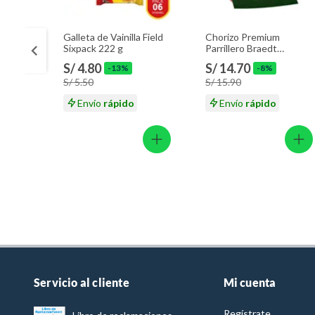
Galleta de Vainilla Field
Chorizo Premium
Sixpack 222 g
Parrillero Braedt
Empaque 500 g
S/ 4.80
S/ 14.70
-13%
-8%
S/ 5.50
S/ 15.90
Envío
rápido
Envío
rápido
Servicio al cliente
Mi cuenta
Regístrate