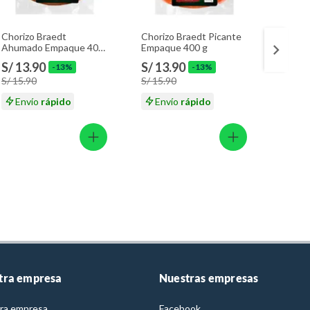
Chorizo Braedt
Chorizo Braedt Picante
Galleta
Ahumado Empaque 400
Empaque 400 g
Fresa 
g
36 g
S/ 13.90
S/ 13.90
S/ 4.
-13%
-13%
S/ 15.90
S/ 15.90
S/ 5.5
Envío
rápido
Envío
rápido
En
tra empresa
Nuestras empresas
ra empresa
Facebook