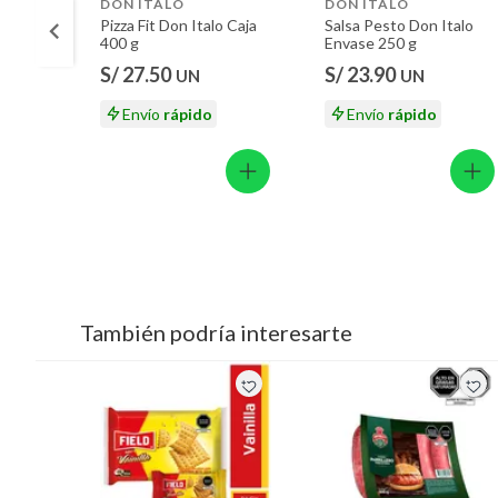
DON ITALO
DON ITALO
Pizza Fit Don Italo Caja
Salsa Pesto Don Italo
400 g
Envase 250 g
S/ 27.50
S/ 23.90
UN
UN
Envío
rápido
Envío
rápido
También podría interesarte