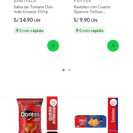
DON ITALO
TOTTUS
Salsa de Tomate Don
Ravioles con Cuatro
Italo Envase 250 g
Quesos Tottus
Empaque 500 g
S/ 14.90
S/ 9.90
UN
UN
Envío
rápido
Envío
rápido