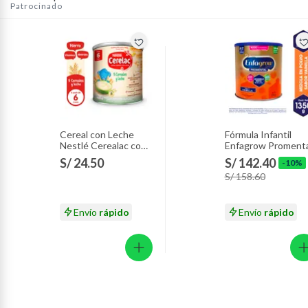
Patrocinado
Cereal con Leche
Fórmula Infantil
Nestlé Cerealac con
Enfagrow Promenta
Probióticos Lata 400
Vainilla Lata 1.35 K
S/ 24.50
S/ 142.40
-10%
g
S/ 158.60
Envío
rápido
Envío
rápido