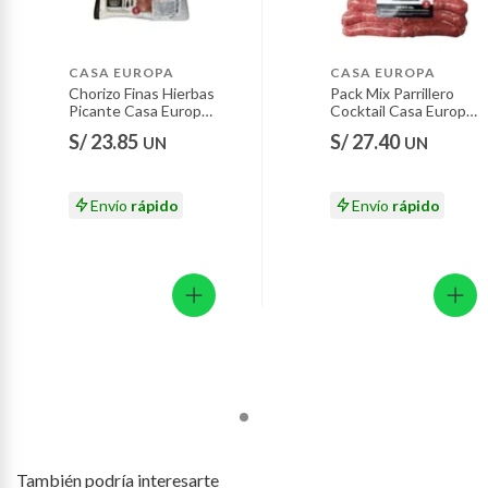
Motocicletas y bicicletas motorizadas.
Licores y cigarros electrónicos.
CASA EUROPA
CASA EUROPA
Chorizo Finas Hierbas
Pack Mix Parrillero
Picante Casa Europa
Cocktail Casa Europa
Empaque 420 g
Empaque 450 g
S/ 23.85
S/ 27.40
UN
UN
Envío
rápido
Envío
rápido
También podría interesarte