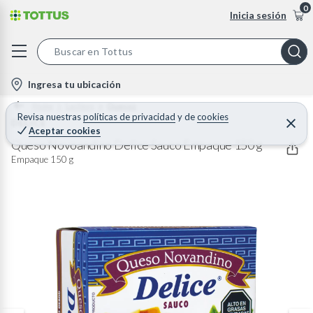
0
Inicia sesión
S
e
l
Ingresa tu ubicación
a
o
Home
Lacteos
Quesos
r
c
Revisa nuestras
políticas de privacidad
y
de
cookies
DELICE
C
c
Aceptar cookies
e
a
h
r
Queso Novoandino Delice Sauco Empaque 150 g
t
r
B
Empaque 150 g
a
i
r
a
o
r
n
-
i
c
o
n