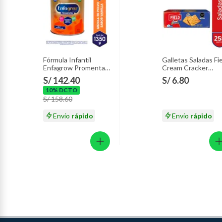
Fórmula Infantil
Galletas Saladas Fi
Enfagrow Promental
Cream Cracker
Vainilla Lata 1.35 Kg
Empaque 258 g
S/ 142.40
S/ 6.80
10% DCTO
S/ 158.60
Envío
rápido
Envío
rápido