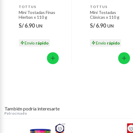
productos pensados para tu día a día. Calidad,
Motocicletas y bicicletas motorizadas.
TOTTUS
TOTTUS
confianza y buenos precios en un solo lugar. Realiza tu
Mini Tostadas Finas
Mini Tostadas
Licores y cigarros electrónicos.
Hierbas x 110 g
Clásicas x 110 g
pedido en Tottus.com.pe o Tottus App y recibe delivery
S/ 6.90
S/ 6.90
rápido y seguro.
UN
UN
Envío
rápido
Envío
rápido
También podría interesarte
Patrocinado