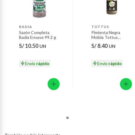
Baterías de auto.
Motocicletas y bicicletas motorizadas.
Licores y cigarros electrónicos.
BADIA
TOTTUS
Sazón Completa
Pimienta Negra
Badia Envase 99.2 g
Molida Tottus
Empaque 60 g
S/ 10.50
S/ 8.40
UN
UN
Envío
rápido
Envío
rápido