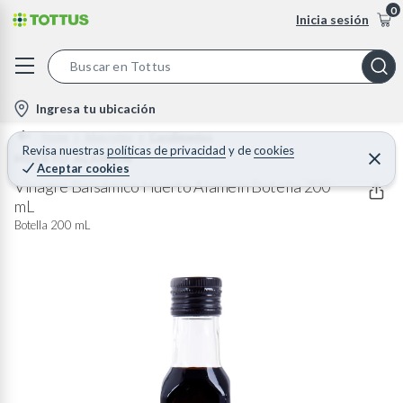
0
Inicia sesión
S
e
l
Ingresa tu ubicación
a
o
Home
Abarrotes
Condimentos
r
c
Revisa nuestras
políticas de privacidad
y
de
cookies
HUERTO ALAMEIN
C
c
Aceptar cookies
e
a
h
r
Vinagre Balsámico Huerto Alamein Botella 200
t
r
mL
B
a
i
r
Botella 200 mL
a
o
r
n
-
i
c
o
n