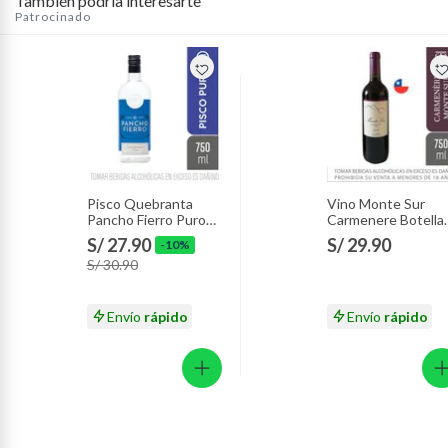
También podría interesarte
Patrocinado
Pisco Quebranta
Vino Monte Sur
Pancho Fierro Puro
Carmenere Botella
Botella 750 mL
750 mL
S/ 27.90
S/ 29.90
-10%
S/ 30.90
Envío
rápido
Envío
rápido