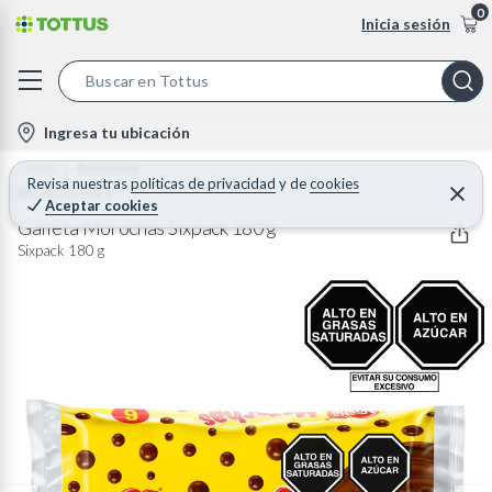
0
Inicia sesión
S
e
l
Ingresa tu ubicación
a
o
Home
Reposteria
r
c
Revisa nuestras
políticas de privacidad
y
de
cookies
MOROCHAS
C
c
Aceptar cookies
e
a
h
r
Galleta Morochas Sixpack 180 g
t
r
B
Sixpack 180 g
a
i
r
a
o
r
n
-
i
c
o
n