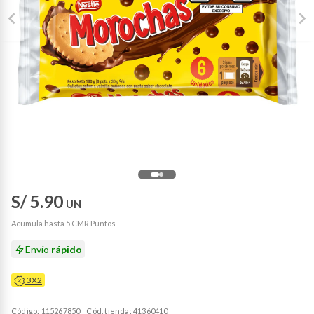
S/ 5.90
UN
Acumula hasta 5 CMR Puntos
Envío
rápido
3X2
Código: 115267850
Cód. tienda: 41360410