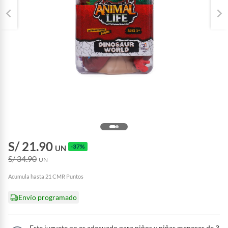
S/ 21.90
-37%
UN
S/ 34.90
UN
Acumula hasta 21 CMR Puntos
Envío programado
Este juguete no es adecuado para niños y niñas menores de 3