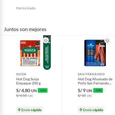
Patrocinado
Juntos son mejores
SUIZA
SAN FERNANDO
Hot Dog Suiza
Hot Dog Ahumado de
Empaque 200 g
Pollo San Fernando
Empaque 440 g
S/ 4.80
S/ 9
UN
-26%
UN
-10%
S/ 6.50
S/ 10
UN
UN
Envío
rápido
Envío
rápido