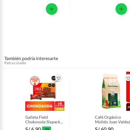
También podría interesarte
Patrocinado
Galleta Field
Café Orgánico
Chokosoda Sixpack
Molido Juan Valdez
216 g
Empaque 283 g
S/ 6.90
S/ 60.90
-4%