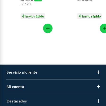
S/ 7.20
Envío
rápido
Envío
rápido
Servicio al cliente
Mi cuenta
Libro de reclamaciones
Contáctanos
Destacados
Regístrate