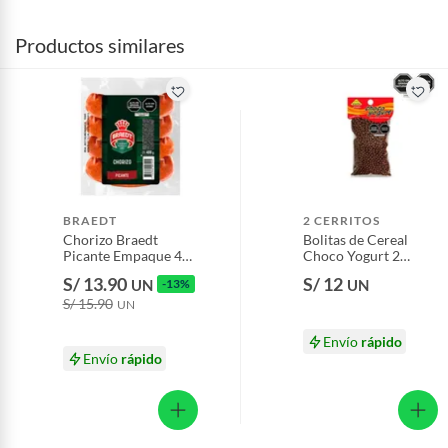
Productos similares
BRAEDT
2 CERRITOS
Chorizo Braedt
Bolitas de Cereal
Picante Empaque 400
Choco Yogurt 2
g
Cerritos Bolsa 125 g
S/ 13.90
S/ 12
UN
-13%
UN
S/ 15.90
UN
Envío
rápido
Envío
rápido