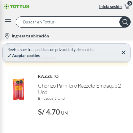
0
Inicia sesión
S
e
l
Ingresa tu ubicación
a
o
Home
Huevos y Fiambres
Chorizos
r
c
Revisa nuestras
políticas de privacidad
y
de
cookies
C
c
Aceptar cookies
e
a
Producto sin stock :(
h
r
t
r
B
a
i
r
a
RAZZETO
o
r
Chorizo Parrillero Razzeto Empaque 2
n
Und
-
Empaque 2 Und
i
c
S/ 4.70
UN
o
n