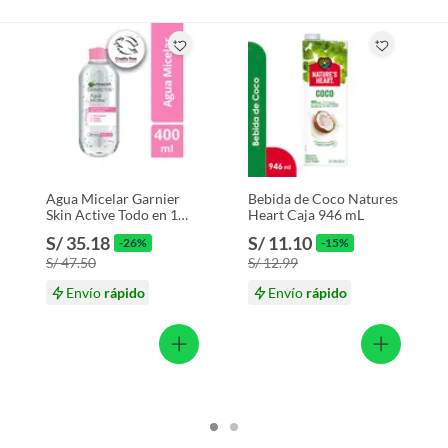
Agua Micelar Garnier
Bebida de Coco Natures
Skin Active Todo en 1
Heart Caja 946 mL
Envase 400 mL
S/ 35.18
S/ 11.10
-26%
-15%
S/ 47.50
S/ 12.99
Envío
rápido
Envío
rápido