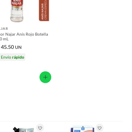
AJAR
cor Najar Anís Rojo Botella
0 mL
 45.50
UN
Envío
rápido