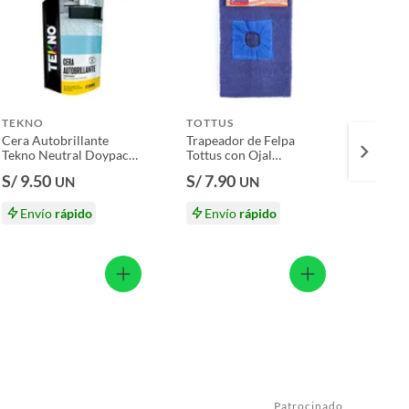
TEKNO
TOTTUS
SAPO
Cera Autobrillante
Trapeador de Felpa
Cera e
Tekno Neutral Doypack
Tottus con Ojal
Roja 
300 mL
45x77cm
S/ 9.50
S/ 7.90
S/ 6.
UN
UN
Envío
rápido
Envío
rápido
En
Patrocinado