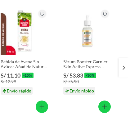
Bebida de Avena Sin
Sérum Booster Garnier
Bebida
Azúcar Añadida Nature’s
Skin Active Express
Heart V
Heart Botella 946 mL
Aclara Vitamina C
Azúcar
S/ 11.10
S/ 53.83
S/ 11
-15%
-30%
Envase 30 mL
S/ 12.99
S/ 76.90
S/ 12.
Envío
rápido
Envío
rápido
En