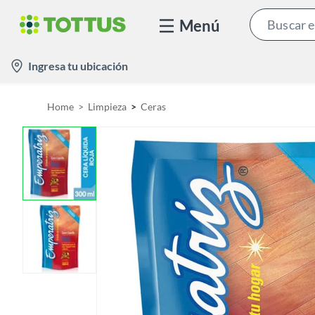
Menú
l
Ingresa tu ubicación
o
c
Home
Limpieza
Ceras
a
t
i
o
n
-
i
c
o
n