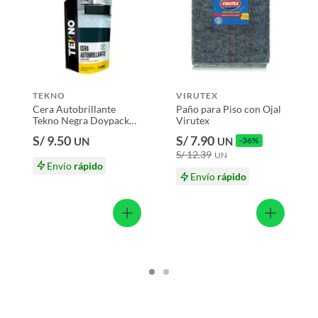
TEKNO
VIRUTEX
Cera Autobrillante
Paño para Piso con Ojal
Tekno Negra Doypack
Virutex
300 mL
S/ 9.50
S/ 7.90
UN
UN
-36%
S/ 12.39
UN
Envío
rápido
Envío
rápido