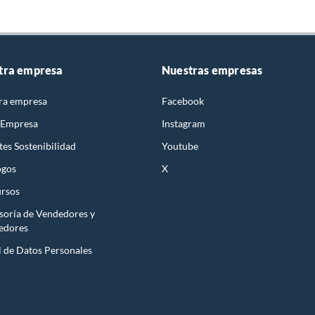
tra empresa
Nuestras empresas
ra empresa
Facebook
 Empresa
Instagram
es Sostenibilidad
Youtube
ogos
X
rsos
soría de Vendedores y
edores
l de Datos Personales