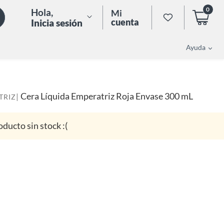
0
Hola
,
Mi
cuenta
Inicia sesión
Ayuda
Cera Líquida Emperatriz Roja Envase 300 mL
|
TRIZ
oducto sin stock :(