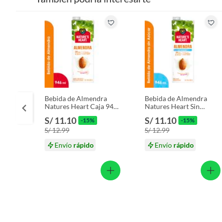
Bebida de Almendra
Bebida de Almendra
Natures Heart Caja 946
Natures Heart Sin
mL
Azúcar Caja 946 mL
S/ 11.10
S/ 11.10
-15%
-15%
S/ 12.99
S/ 12.99
Envío
rápido
Envío
rápido