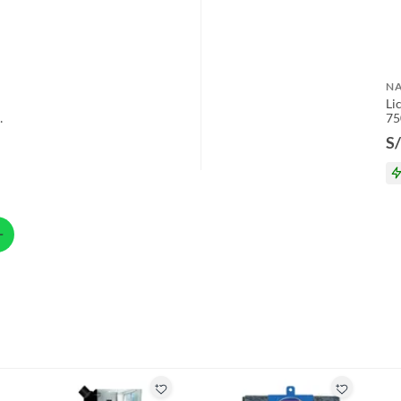
 300 mL
s productos para asfalto.
, tecnología, línea blanca, colchones, muebles, bicicletas y
N
n
Li
75
S/
suplementos alimenticios, vitaminas.
baño con señales de uso, sin empaques, etiquetas o sellos.