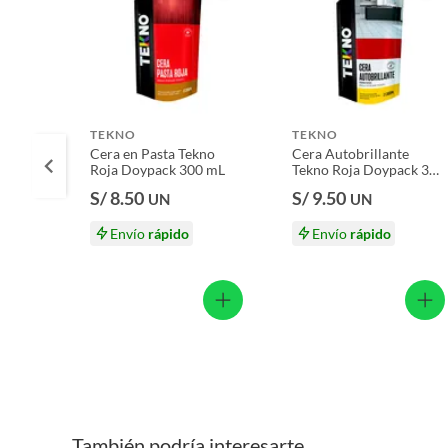
Licores y cigarros electrónicos.
TEKNO
TEKNO
Cera en Pasta Tekno
Cera Autobrillante
Roja Doypack 300 mL
Tekno Roja Doypack 300
mL
S/ 8.50
S/ 9.50
UN
UN
Envío
rápido
Envío
rápido
También podría interesarte