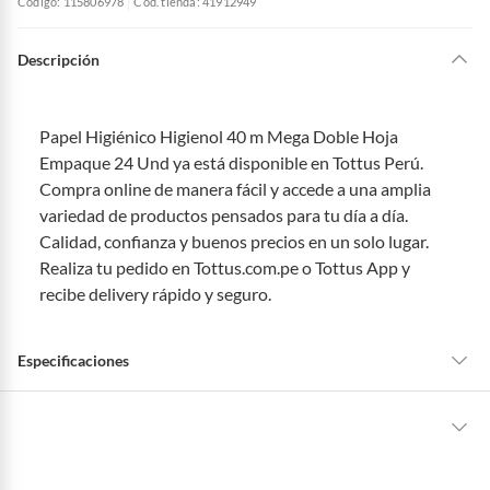
Código: 115806978
Cód. tienda: 41912949
Descripción
Papel Higiénico Higienol 40 m Mega Doble Hoja
Empaque 24 Und ya está disponible en Tottus Perú.
Compra online de manera fácil y accede a una amplia
variedad de productos pensados para tu día a día.
Calidad, confianza y buenos precios en un solo lugar.
Realiza tu pedido en Tottus.com.pe o Tottus App y
recibe delivery rápido y seguro.
Especificaciones
Tipo de Producto
Papeles Higiénicos
La mayoría de los productos tienen
30 días desde que los recibes para