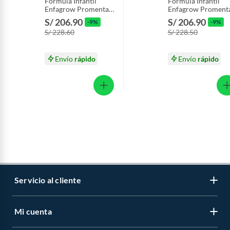
Fórmula Infantil
Fórmula Infantil
Enfagrow Promental
Enfagrow Proment
Caja 2.2 Kg
Vainilla Caja 2.2 Kg
S/ 206.90
S/ 206.90
-9%
-9%
S/ 228.60
S/ 228.50
Envío
rápido
Envío
rápido
Servicio al cliente
Mi cuenta
Libro de reclamaciones