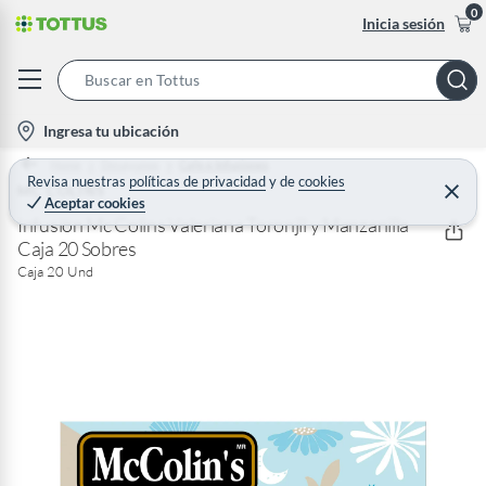
0
Inicia sesión
S
e
l
Ingresa tu ubicación
a
o
Home
Desayunos
Cafe e Infusiones
r
c
Revisa nuestras
políticas de privacidad
y
de
cookies
MC COLINS
C
c
Aceptar cookies
e
a
h
r
Infusión Mc Colins Valeriana Toronjil y Manzanilla
t
r
Caja 20 Sobres
B
a
i
r
Caja 20 Und
a
o
r
n
-
i
c
o
n