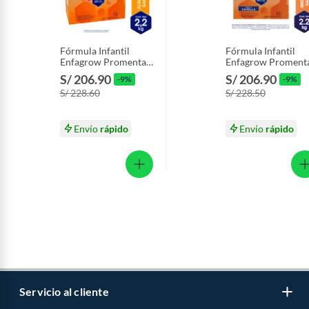
Fórmula Infantil
Fórmula Infantil
Enfagrow Promental
Enfagrow Proment
Caja 2.2 Kg
Vainilla Caja 2.2 Kg
S/ 206.90
S/ 206.90
-9%
-9%
S/ 228.60
S/ 228.50
Envío
rápido
Envío
rápido
Servicio al cliente