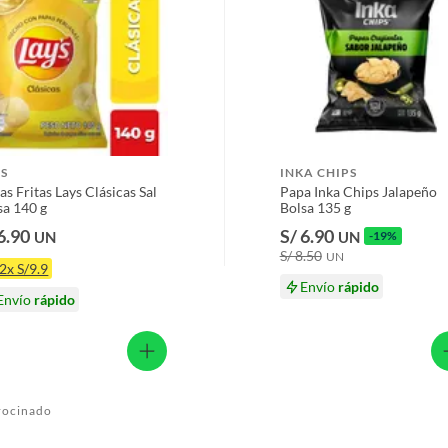
YS
INKA CHIPS
as Fritas Lays Clásicas Sal
Papa Inka Chips Jalapeño
sa 140 g
Bolsa 135 g
6.90
S/ 6.90
UN
UN
-19%
S/ 8.50
UN
2x S/9.9
Envío
rápido
Envío
rápido
rocinado