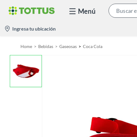
Menú
l
Ingresa tu ubicación
o
c
Home
Bebidas
Gaseosas
Coca Cola
a
t
i
o
n
-
i
c
o
n