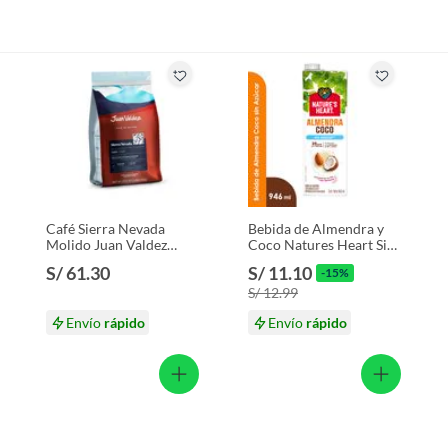
Café Sierra Nevada
Bebida de Almendra y
Molido Juan Valdez
Coco Natures Heart Sin
Empaque 283 g
Azúcar Caja 946 mL
S/ 61.30
S/ 11.10
-15%
S/ 12.99
Envío
rápido
Envío
rápido