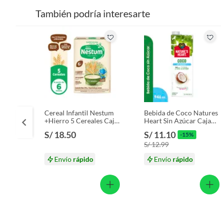
También podría interesarte
Cereal Infantil Nestum
Bebida de Coco Natures
+Hierro 5 Cereales Caja
Heart Sin Azúcar Caja
350 g
946 mL
S/ 18.50
S/ 11.10
-15%
S/ 12.99
Envío
rápido
Envío
rápido