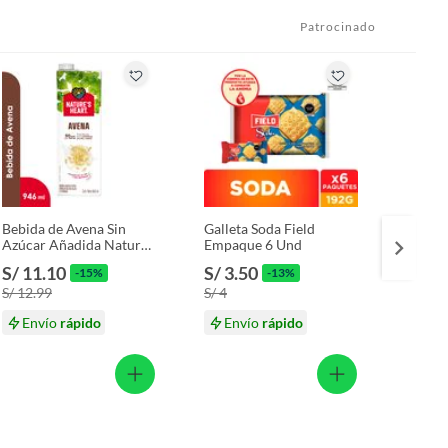
Patrocinado
Bebida de Avena Sin
Galleta Soda Field
Bebida
Azúcar Añadida Nature’s
Empaque 6 Und
Azúcar
Heart Botella 946 mL
Pack 2
S/ 11.10
S/ 3.50
S/ 19
-15%
-13%
S/ 12.99
S/ 4
S/ 22
Envío
rápido
Envío
rápido
En