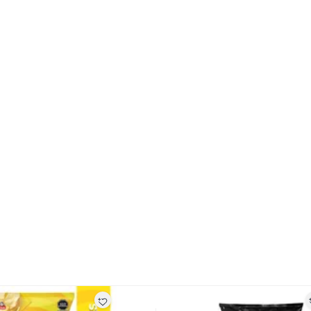
s productos para asfalto.
, tecnología, línea blanca, colchones, muebles, bicicletas y
n
suplementos alimenticios, vitaminas.
baño con señales de uso, sin empaques, etiquetas o sellos.