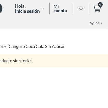
0
Hola
,
Mi
cuenta
Inicia sesión
Ayuda
Canguro Coca Cola Sin Azúcar
|
OLA
oducto sin stock :(