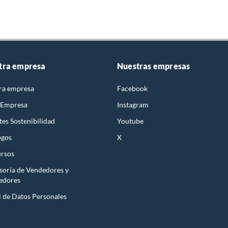
tra empresa
Nuestras empresas
ra empresa
Facebook
 Empresa
Instagram
es Sostenibilidad
Youtube
ogos
X
rsos
soría de Vendedores y
edores
l de Datos Personales