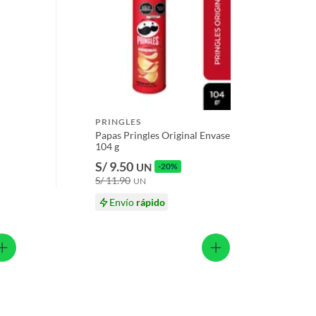
PRINGLES
Papas Pringles Original Envase
104 g
S/ 9.50
UN
-20%
S/ 11.90
UN
Envío
rápido