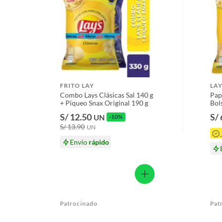
Licores y cigarros electrónicos.
FRITO LAY
LA
Combo Lays Clásicas Sal 140 g
Pap
+ Piqueo Snax Original 190 g
Bol
S/ 12.50
S/ 
UN
-10%
S/ 13.90
UN
Envío
rápido
Patrocinado
Pat