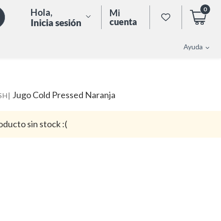
0
Hola
,
Mi
cuenta
Inicia sesión
Ayuda
Jugo Cold Pressed Naranja
|
SH
oducto sin stock :(