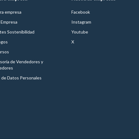
ra empresa
Facebook
 Empresa
Instagram
es Sostenibilidad
Youtube
ogos
X
rsos
soría de Vendedores y
edores
l de Datos Personales