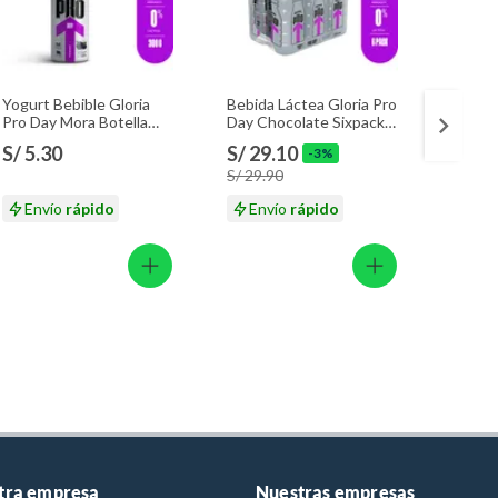
Yogurt Bebible Gloria
Bebida Láctea Gloria Pro
Destru
Pro Day Mora Botella
Day Chocolate Sixpack
Pato C
300 g
Botella 320 mL
mL
S/ 5.30
S/ 29.10
S/ 23
-3%
S/ 29.90
S/ 25.
Envío
rápido
Envío
rápido
En
tra empresa
Nuestras empresas