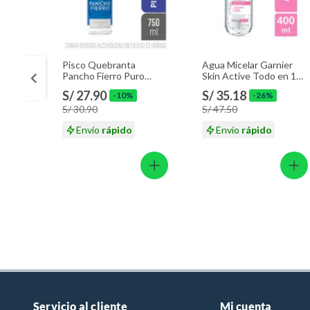
Pisco Quebranta
Agua Micelar Garnier
Pancho Fierro Puro
Skin Active Todo en 1
Botella 750 mL
Envase 400 mL
S/ 27.90
S/ 35.18
-10%
-26%
S/ 30.90
S/ 47.50
Envío
rápido
Envío
rápido
Servicio al cliente
Mi cuenta