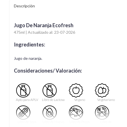
Descripción
Jugo De Naranja Ecofresh
475ml | Actualizado al: 23-07-2026
Ingredientes:
Jugo de naranja.
Consideraciones/ Valoración:
Apto para APLV
Libre de Lactosa
Vegano
Vegetariano
Libre de Soya
Libre de Huevo
Libre de Peces
Libre de
Mariscos