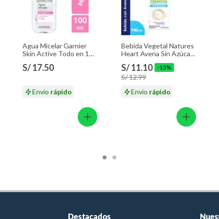
Agua Micelar Garnier
Bebida Vegetal Natures
Skin Active Todo en 1
Heart Avena Sin Azúcar
Envase 100 mL
Caja 946 mL
S/ 17.50
S/ 11.10
-15%
S/ 12.99
Envío
rápido
Envío
rápido
Destacados
Nues