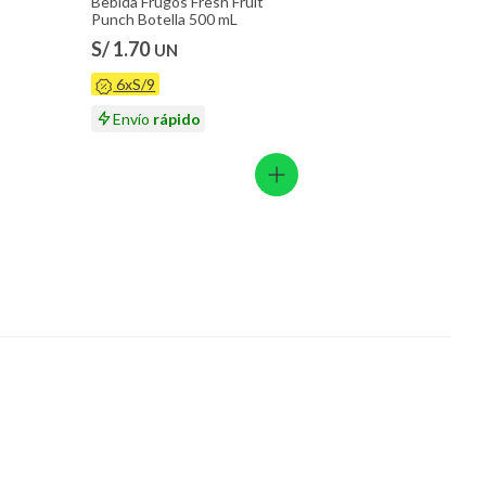
Bebida Frugos Fresh Fruit
Punch Botella 500 mL
S/ 1.70
UN
6xS/9
Envío
rápido