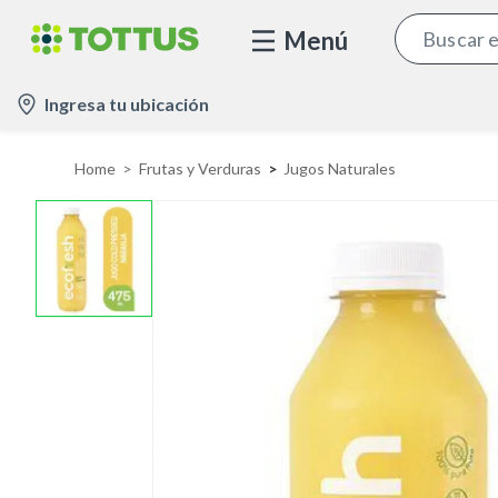
Menú
l
Ingresa tu ubicación
o
c
Home
Frutas y Verduras
Jugos Naturales
a
t
i
o
n
-
i
c
o
n