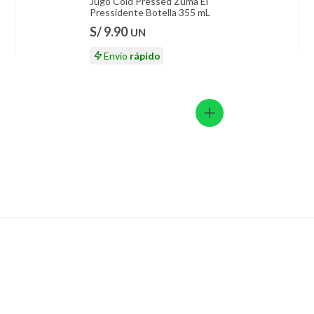
ión
Jugo Cold Pressed Zuma El
Pressidente Botella 355 mL
S/ 9.90
UN
l
Envío
rápido
 suplementos alimenticios, vitaminas.
 475 mL
 baño con señales de uso, sin empaques, etiquetas o sellos.
rado