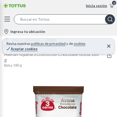
0
Inicia sesión
S
e
l
Ingresa tu ubicación
a
o
Home
Desayunos
Cereales
r
c
Revisa nuestras
políticas de privacidad
y
de
cookies
3 OSITOS
C
c
Aceptar cookies
e
a
h
r
Avena Hojuela 3 Ositos con Chocolate Bolsa 180
t
r
g
B
a
i
r
Bolsa 180 g
a
o
r
n
-
i
c
o
n