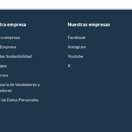
tra empresa
Nuestras empresas
ra empresa
Facebook
 Empresa
Instagram
es Sostenibilidad
Youtube
ogos
X
rsos
soría de Vendedores y
edores
l de Datos Personales