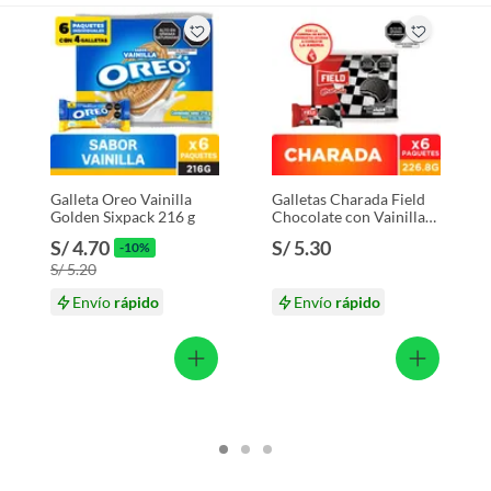
Galleta Oreo Vainilla
Galletas Charada Field
Golden Sixpack 216 g
Chocolate con Vainilla
Sixpack 226.8 g
S/ 4.70
S/ 5.30
-10%
S/ 5.20
Envío
rápido
Envío
rápido