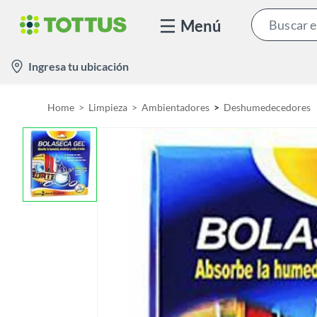
Menú
l
Ingresa tu ubicación
o
c
Home
Limpieza
Ambientadores
Deshumedecedores
a
t
i
o
n
-
i
c
o
n