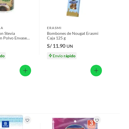
IA
ERASMI
on Stevia
Bombones de Nougat Erasmi
en Polvo Envase
Caja 125 g
S/ 11.90
UN
ido
Envío
rápido