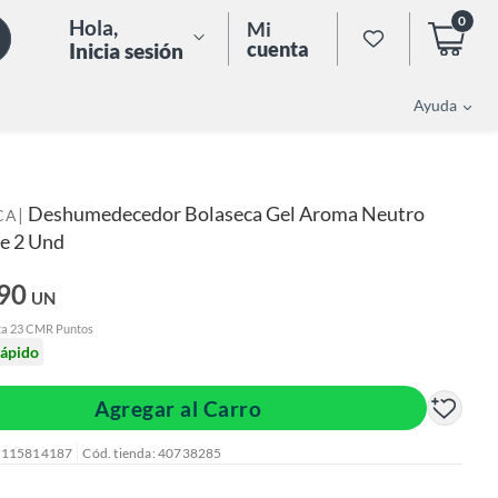
0
Hola
,
Mi
cuenta
Inicia sesión
Ayuda
Deshumedecedor Bolaseca Gel Aroma Neutro
|
CA
e 2 Und
.90
UN
ta 23 CMR Puntos
rápido
Agregar al Carro
: 115814187
Cód. tienda: 40738285