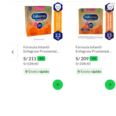
Fórmula Infantil
Fórmula Infantil
Enfagrow Promental
Enfagrow Promental
Caja 2.2 Kg
Vainilla Caja 2.2 Kg
S/ 211
S/ 209
-8%
-9%
S/ 228.60
S/ 228.50
Envío
rápido
Envío
rápido