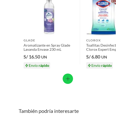
Licores y cigarros electrónicos.
GLADE
CLOROX
Aromatizante en Spray Glade
Toallitas Desinfec
Lavanda Envase 230 mL
Clorox Expert Em
Und
S/ 16.50
S/ 6.80
UN
UN
Envío
rápido
Envío
rápido
También podría interesarte