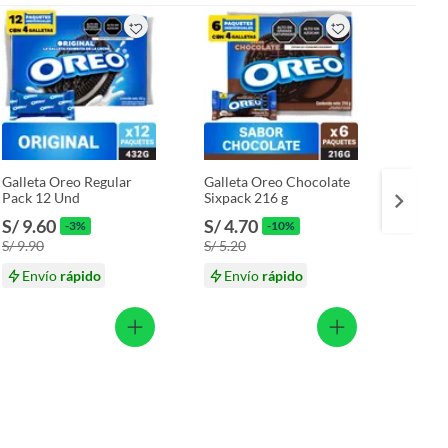
Galleta Oreo Regular
Galleta Oreo Chocolate
Cereal
Pack 12 Und
Sixpack 216 g
Probió
Caja 3
S/ 9.60
S/ 4.70
S/ 18
-3%
-10%
S/ 9.90
S/ 5.20
Envío
rápido
Envío
rápido
En