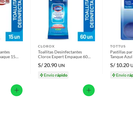
CLOROX
TOTTUS
tantes
Toallitas Desinfectantes
Pastillas pa
paque 15
Clorox Expert Empaque 60
Tanque Azu
Und
S/ 20.90
S/ 10.20
UN
Envío
rápido
Envío
rá