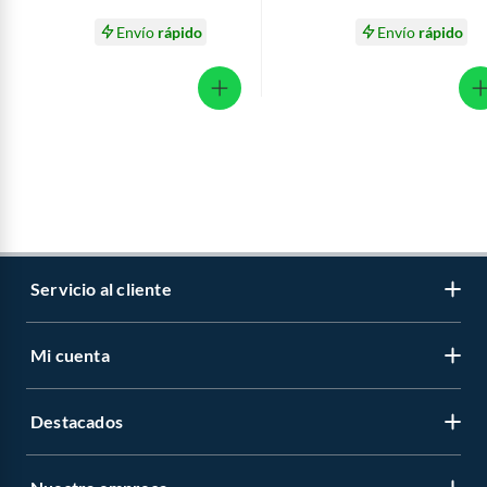
Envío
rápido
Envío
rápido
Servicio al cliente
Mi cuenta
Libro de reclamaciones
Contáctanos
Destacados
Regístrate
Medios de pago
Cambiar contraseña