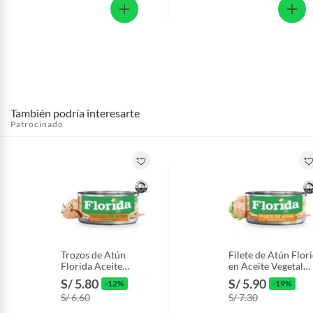
También podría interesarte
Patrocinado
Trozos de Atún
Filete de Atún Flor
Florida Aceite
en Aceite Vegetal
Vegetal Lata 140 g
Lata 140 g
S/ 5.80
S/ 5.90
-12%
-19%
S/ 6.60
S/ 7.30