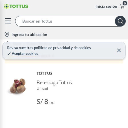
0
Inicia sesión
S
e
l
Ingresa tu ubicación
a
o
Home
Frutas y Verduras
Verduras
r
c
Revisa nuestras
políticas de privacidad
y
de
cookies
C
c
Aceptar cookies
e
a
Producto sin stock :(
h
r
t
r
B
a
i
r
a
TOTTUS
o
r
Beterraga Tottus
n
Unidad
-
i
S/ 8
c
UN
o
n