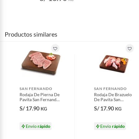
Productos similares
SAN FERNANDO
SAN FERNANDO
Rodaja De Pierna De
Rodaja De Brazuelo
Pavita San Fernando
De Pavita San
Vive Bien
Fernando Congelada
S/ 17.90
S/ 17.90
KG
KG
Vive Bien
Envío
rápido
Envío
rápido