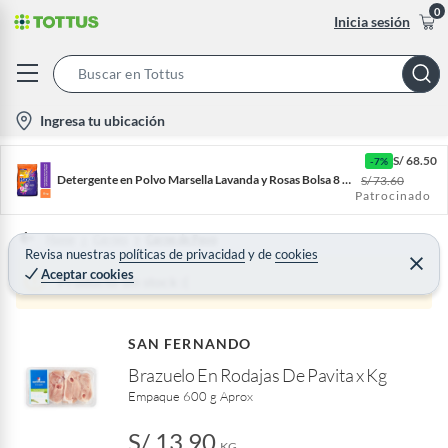
0
Inicia sesión
S
e
l
Ingresa tu ubicación
a
o
r
S/
68.50
-7%
c
c
Detergente en Polvo Marsella Lavanda y Rosas Bolsa 8 Kg
S/
73.60
a
Patrocinado
h
t
B
i
Home
Carnes
Carne de Pavo
a
Revisa nuestras
políticas de privacidad
y
de
cookies
o
C
Aceptar cookies
r
e
Producto sin stock :(
n
r
r
-
a
r
i
SAN FERNANDO
c
Brazuelo En Rodajas De Pavita x Kg
o
Empaque 600 g Aprox
n
S/ 13.90
KG