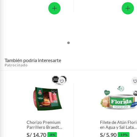
También podría interesarte
Patrocinado
Chorizo Premium
Filete de Atún Flor
Parrillero Braedt
en Agua y Sal Lata
Empaque 500 g
140 g
S/ 14.70
S/ 5.90
-8%
-19%