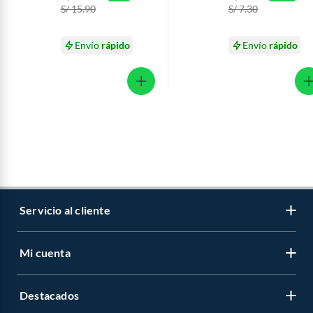
S/ 15.90
S/ 7.30
Envío
rápido
Envío
rápido
Servicio al cliente
Mi cuenta
Libro de reclamaciones
Contáctanos
Destacados
Regístrate
Medios de pago