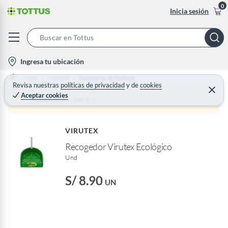
0
Inicia sesión
S
e
l
Ingresa tu ubicación
a
o
Home
Limpieza
Accesorios de limpieza
r
c
Revisa nuestras
políticas de privacidad
y
de
cookies
C
c
Aceptar cookies
e
a
Producto sin stock :(
h
r
t
r
B
a
i
r
a
VIRUTEX
o
r
Recogedor Virutex Ecológico
n
Und
-
i
S/ 8.90
UN
c
o
n