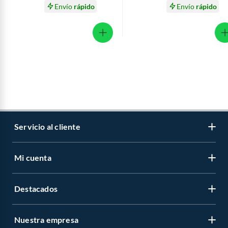
Envío
rápido
Envío
rápido
Servicio al cliente
Mi cuenta
Libro de reclamaciones
Contáctanos
Destacados
Regístrate
Medios de pago
Cambiar contraseña
Nuestra empresa
Recetas
Tipos de entrega