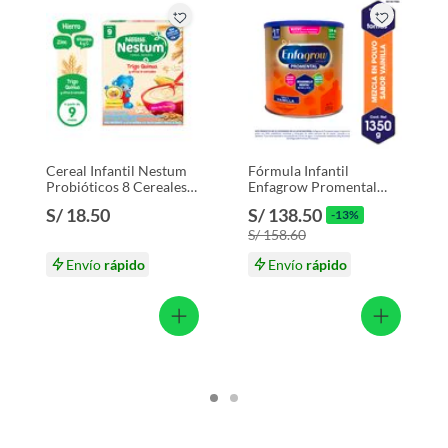
Cereal Infantil Nestum
Fórmula Infantil
Probióticos 8 Cereales
Enfagrow Promental
Caja 350 g
Vainilla Lata 1.35 Kg
S/ 18.50
S/ 138.50
-13%
S/ 158.60
Envío
rápido
Envío
rápido