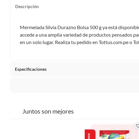
Descripción
Mermelada Silvia Durazno Bolsa 500 g ya está disponible
accede a una amplia variedad de productos pensados para
en un solo lugar. Realiza tu pedido en Tottus.com.pe o To
Especificaciones
Tipo de Producto
Mermel
La mayoría de los productos tienen
30 días desde que los 
Presentación
Bolsa
Sin embargo, tenemos categorías que cuentan con plazos dif
Juntos son mejores
pueden devolver ni cambiar. Conoce cuáles son:
Contenido
500 g
Productos vendidos por
Falabella, Tottus y otros vended
48 horas: cemento, mezclas de hormigón, morteros, yeso y otros