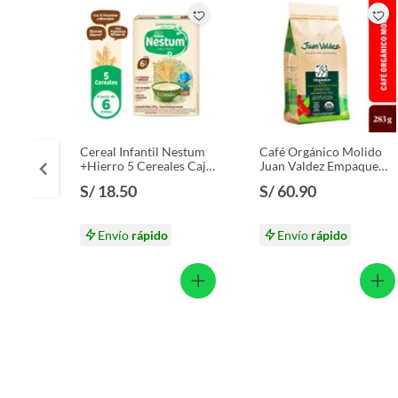
Baterías de auto.
Motocicletas y bicicletas motorizadas.
Licores y cigarros electrónicos.
Cereal Infantil Nestum
Café Orgánico Molido
+Hierro 5 Cereales Caja
Juan Valdez Empaque
350 g
283 g
S/ 18.50
S/ 60.90
Envío
rápido
Envío
rápido