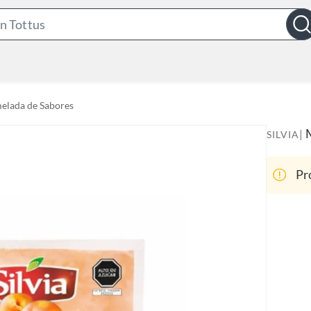
S
e
a
r
c
elada de Sabores
h
B
|
SILVIA
a
r
Pr