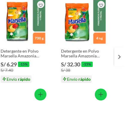
Detergente en Polvo
Detergente en Polvo
Deterg
Marsella Amazonia
Marsella Amazonia
Marsel
Tropical Bolsa 730 g
Tropical Bolsa 4 Kg
Tropic
S/ 6.29
S/ 32.30
S/ 16
-15%
-15%
S/ 7.40
S/ 38
S/ 19.
Envío
rápido
Envío
rápido
En