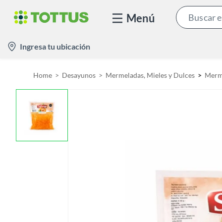
Menú
l
Ingresa tu ubicación
o
c
Home
Desayunos
Mermeladas, Mieles y Dulces
Merm
a
t
i
o
n
-
i
c
o
n