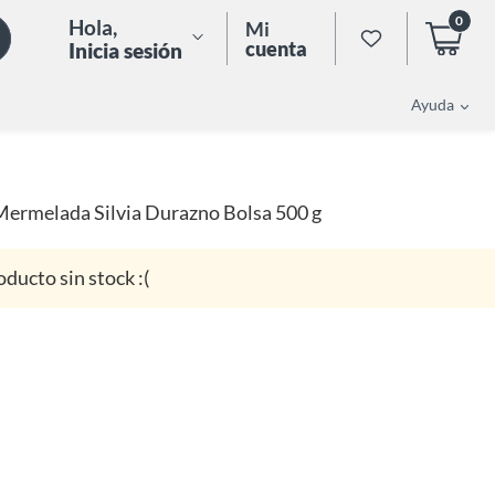
0
Hola
,
Mi
cuenta
Inicia sesión
Ayuda
Mermelada Silvia Durazno Bolsa 500 g
oducto sin stock :(