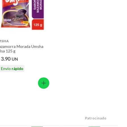
MSHA
zamorra Morada Umsha
lsa 125 g
 3.90
UN
Envío
rápido
Patrocinado