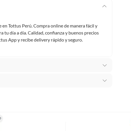
 en Tottus Perú. Compra online de manera fácil y
 tu día a día. Calidad, confianza y buenos precios
ttus App y recibe delivery rápido y seguro.
adas
recibes para hacer una devolución.
erentes, otras con restricciones y algunas que no se
ores tienen:
 productos para asfalto, hormigón, albañilería.