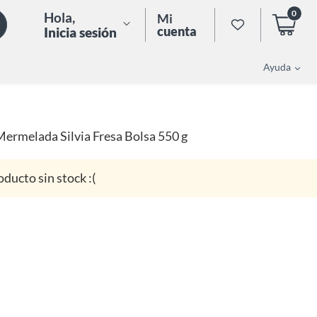
0
Hola
,
Mi
cuenta
Inicia sesión
Ayuda
Mermelada Silvia Fresa Bolsa 550 g
oducto sin stock :(