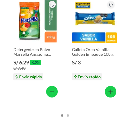
Detergente en Polvo
Galleta Oreo Vainilla
Marsella Amazonia
Golden Empaque 108 g
Tropical Bolsa 730 g
S/ 6.29
S/ 3
-15%
S/ 7.40
Envío
rápido
Envío
rápido