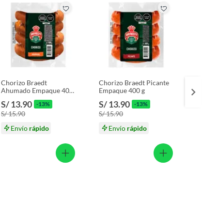
Chorizo Braedt
Chorizo Braedt Picante
Choriz
Ahumado Empaque 400
Empaque 400 g
Braedt
g
S/ 13.90
S/ 13.90
S/ 13
-13%
-13%
S/ 15.90
S/ 15.90
S/ 15.
Envío
rápido
Envío
rápido
En