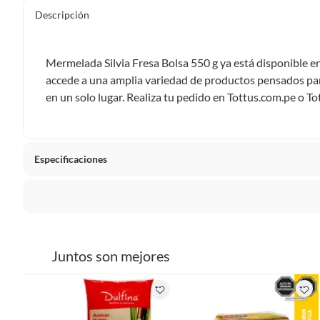
Descripción
Mermelada Silvia Fresa Bolsa 550 g ya está disponible e
accede a una amplia variedad de productos pensados para
en un solo lugar. Realiza tu pedido en Tottus.com.pe o To
Especificaciones
Tipo de Producto
Mermel
La mayoría de los productos tienen
30 días desde que los 
Presentación
Bolsa
Sin embargo, tenemos categorías que cuentan con plazos dif
Juntos son mejores
pueden devolver ni cambiar. Conoce cuáles son:
Contenido
550 g
Productos vendidos por
Falabella, Tottus y otros vended
48 horas: cemento, mezclas de hormigón, morteros, yeso y otros