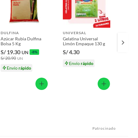
DULFINA
UNIVERSAL
NESQ
Azúcar Rubia Dulfina
Gelatina Universal
Mezcla
Bolsa 5 Kg
Limón Empaque 130 g
Nesqui
Choco
S/ 19.30
S/ 4.30
S/ 9.
UN
-8%
g
S/ 20.90
S/ 10.
UN
Envío
rápido
Envío
rápido
En
Patrocinado