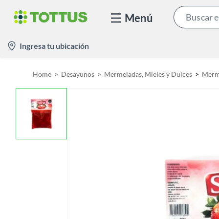
Menú
l
Ingresa tu ubicación
o
c
Home
Desayunos
Mermeladas, Mieles y Dulces
Merme
a
t
i
o
n
-
i
c
o
n