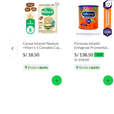
Baterías de auto.
Motocicletas y bicicletas motorizadas.
Licores y cigarros electrónicos.
Cereal Infantil Nestum
Fórmula Infantil
+Hierro 5 Cereales Caja
Enfagrow Promental
350 g
Vainilla Lata 1.35 Kg
S/ 18.50
S/ 138.50
-13%
S/ 158.60
Envío
rápido
Envío
rápido