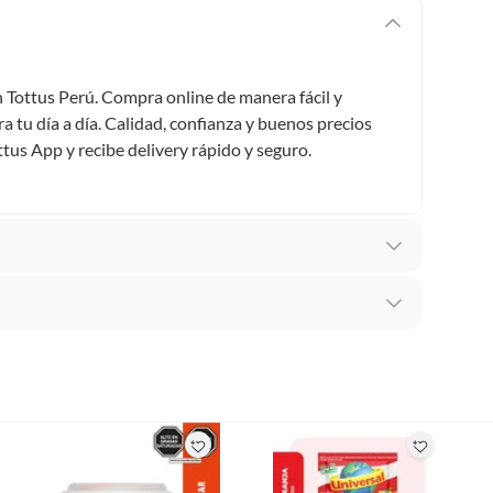
n Tottus Perú. Compra online de manera fácil y
 tu día a día. Calidad, confianza y buenos precios
ttus App y recibe delivery rápido y seguro.
adas
recibes para hacer una devolución.
erentes, otras con restricciones y algunas que no se
ores tienen:
 productos para asfalto, hormigón, albañilería.