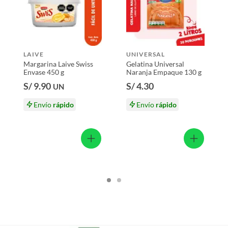
50 g
s productos para asfalto.
LAIVE
UNIVERSAL
, tecnología, línea blanca, colchones, muebles, bicicletas y
Margarina Laive Swiss
Gelatina Universal
Envase 450 g
Naranja Empaque 130 g
n
S/ 9.90
S/ 4.30
UN
Envío
rápido
Envío
rápido
suplementos alimenticios, vitaminas.
baño con señales de uso, sin empaques, etiquetas o sellos.