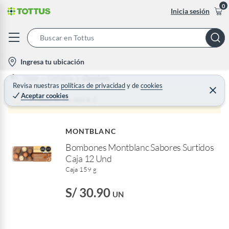
0
Inicia sesión
S
e
l
Ingresa tu ubicación
a
o
Home
Confiteria
Chocolates
r
c
Revisa nuestras
políticas de privacidad
y
de
cookies
C
c
Aceptar cookies
e
a
Producto sin stock :(
h
r
t
r
B
a
i
r
a
MONTBLANC
o
r
Bombones Montblanc Sabores Surtidos
n
Caja 12 Und
-
Caja 159 g
i
c
S/ 30.90
UN
o
n