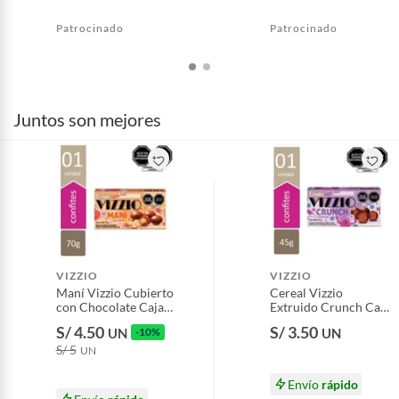
Patrocinado
Patrocinado
Juntos son mejores
VIZZIO
VIZZIO
Maní Vizzio Cubierto
Cereal Vizzio
con Chocolate Caja
Extruido Crunch Caja
70 g
45 g
S/ 4.50
S/ 3.50
UN
-10%
UN
S/ 5
UN
Envío
rápido