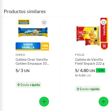
Productos similares
OREO
FIELD
Galleta Oreo Vainilla
Galleta de Vainilla
Golden Empaque 108
Field Sixpack 222 g
g
S/ 3
S/ 4.80
UN
UN
-13%
S/ 5.50
UN
Envío
rápido
Envío
rápido