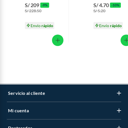
Vainilla Caja 2.2 Kg
S/ 209
S/ 4.70
-9%
-10%
S/ 228.50
S/ 5.20
Envío
rápido
Envío
rápido
Servicio al cliente
Mi cuenta
Libro de reclamaciones
Contáctanos
Destacados
Regístrate