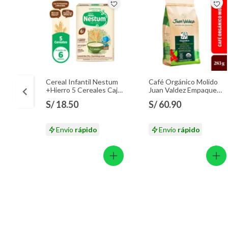
Cereal Infantil Nestum
Café Orgánico Molido
+Hierro 5 Cereales Caja
Juan Valdez Empaque
350 g
283 g
S/ 18.50
S/ 60.90
Envío
rápido
Envío
rápido