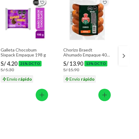
Galleta Chocobum
Chorizo Braedt
Choriz
Sixpack Empaque 198 g
Ahumado Empaque 400
Empaq
g
S/ 4.20
S/ 13.90
S/ 13
21% DCTO
13% DCTO
S/ 5.30
S/ 15.90
S/ 15.
Envío
rápido
Envío
rápido
En