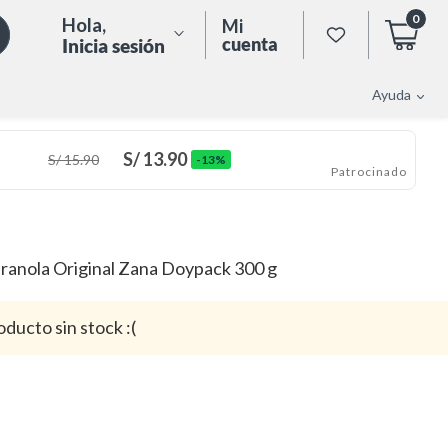
0
Hola
,
Mi
cuenta
Inicia sesión
Ayuda
S/
13.90
S/
15.90
-13%
Patrocinado
ranola Original Zana Doypack 300 g
oducto sin stock :(