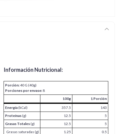
Información Nutricional:
Porción:
40 G (40g)
Porciones por envase:
8
100g
1 Porción
Energía
(kCal)
357.5
143
Proteínas
(g)
12.5
5
Grasas Totales
(g)
12.5
5
Grasas saturadas (g)
1.25
0.5