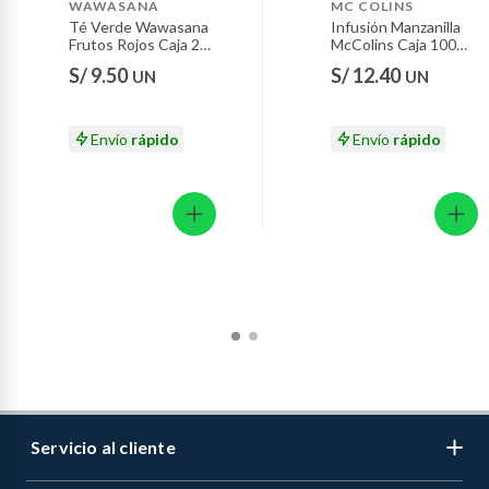
WAWASANA
MC COLINS
Motocicletas y bicicletas motorizadas.
Té Verde Wawasana
Infusión Manzanilla
Frutos Rojos Caja 20
McColins Caja 100
Licores y cigarros electrónicos.
Sobres
Sobres
S/ 9.50
S/ 12.40
UN
UN
Envío
rápido
Envío
rápido
Servicio al cliente