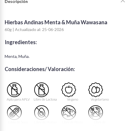
Descripción
Hierbas Andinas Menta & Muña Wawasana
60g | Actualizado al: 25-06-2026
Ingredientes:
Menta, Muña.
Consideraciones/ Valoración:
Apto para APLV
Libre de Lactosa
Vegano
Vegetariano
Libre de Soya
Libre de Huevo
Libre de Peces
Libre de
Mariscos