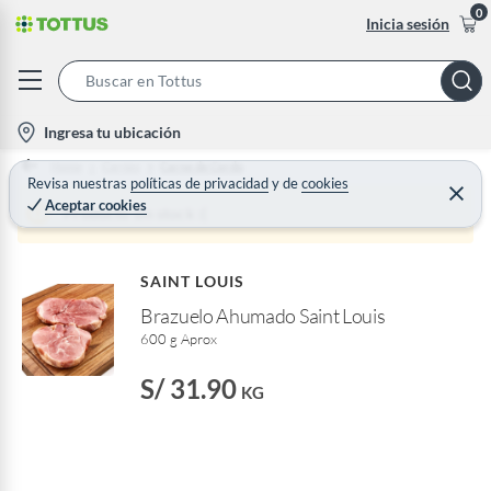
0
Inicia sesión
S
e
l
Ingresa tu ubicación
a
o
Home
Carnes
Carne de Cerdo
r
c
Revisa nuestras
políticas de privacidad
y
de
cookies
C
c
Aceptar cookies
e
a
Producto sin stock :(
h
r
t
r
B
a
i
r
a
SAINT LOUIS
o
r
Brazuelo Ahumado Saint Louis
n
600 g Aprox
-
i
S/ 31.90
KG
c
o
n