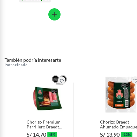
También podría interesarte
Patrocinado
Chorizo Premium
Chorizo Braedt
Parrillero Braedt
Ahumado Empaqu
Empaque 500 g
400 g
S/ 14.70
S/ 13.90
-8%
-13%