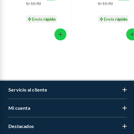
S/ 15.90
S/ 15.90
Envío
rápido
Envío
rápido
Servicio al cliente
Mi cuenta
Libro de reclamaciones
Contáctanos
Destacados
Regístrate
Medios de pago